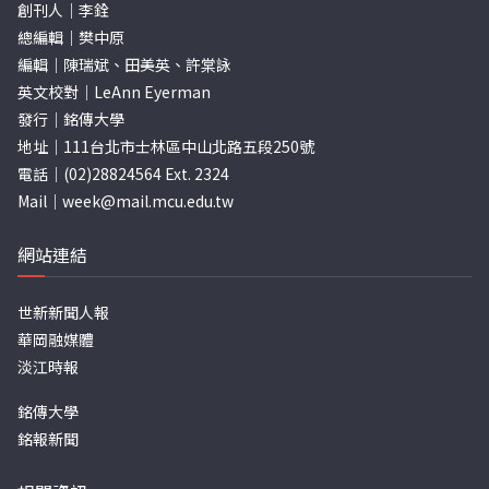
創刊人｜李銓
總編輯｜樊中原
編輯｜陳瑞斌、田美英、許棠詠
英文校對｜LeAnn Eyerman
發行｜銘傳大學
地址｜111台北市士林區中山北路五段250號
電話｜(02)28824564 Ext. 2324
Mail｜
week@mail.mcu.edu.tw
網站連結
世新新聞人報
華岡融媒體
淡江時報
銘傳大學
銘報新聞