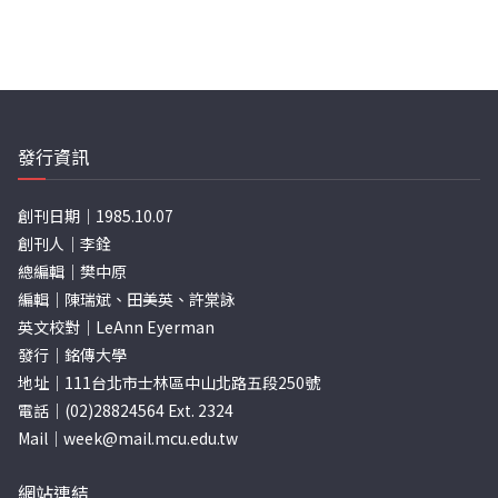
發行資訊
創刊日期｜1985.10.07
創刊人｜李銓
總編輯｜樊中原
編輯｜陳瑞斌、田美英、許棠詠
英文校對｜LeAnn Eyerman
發行｜銘傳大學
地址｜111台北市士林區中山北路五段250號
電話｜(02)28824564 Ext. 2324
Mail｜
week@mail.mcu.edu.tw
網站連結