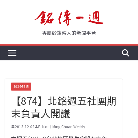
Skip
to
content
專屬於銘傳人的新聞平台
593-955期
【874】北銘週五社團期
末負責人開議
2013-12-09
Editor｜Ming Chuan Weekly