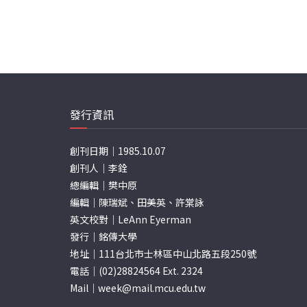
發行資訊
創刊日期｜1985.10.07
創刊人｜李銓
總編輯｜樊中原
編輯｜陳瑞斌、田美英、許棠詠
英文校對｜LeAnn Eyerman
發行｜銘傳大學
地址｜111台北市士林區中山北路五段250號
電話｜(02)28824564 Ext. 2324
Mail｜
week@mail.mcu.edu.tw