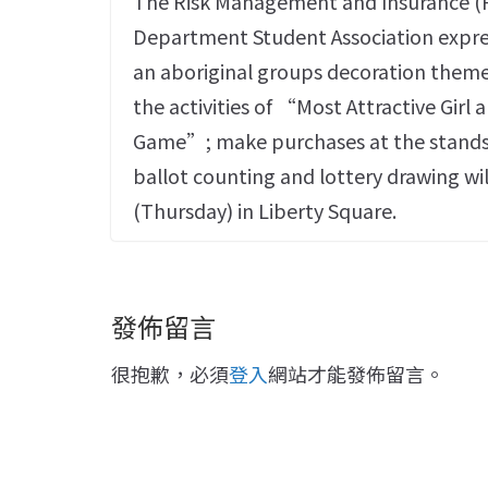
The Risk Management and Insurance (R
Department Student Association expres
an aboriginal groups decoration theme 
the activities of “Most Attractive Gi
Game”; make purchases at the stands fo
ballot counting and lottery drawing wi
(Thursday) in Liberty Square.
發佈留言
很抱歉，必須
登入
網站才能發佈留言。