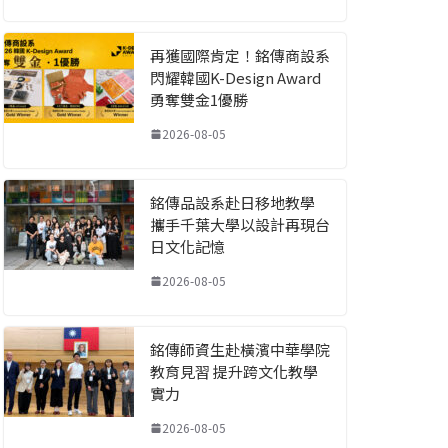
再獲國際肯定！銘傳商設系
閃耀韓國K-Design Award
勇奪雙金1優勝
2026-08-05
銘傳品設系赴日移地教學
攜手千葉大學以設計再現台
日文化記憶
2026-08-05
銘傳師資生赴橫濱中華學院
教育見習 提升跨文化教學
實力
2026-08-05