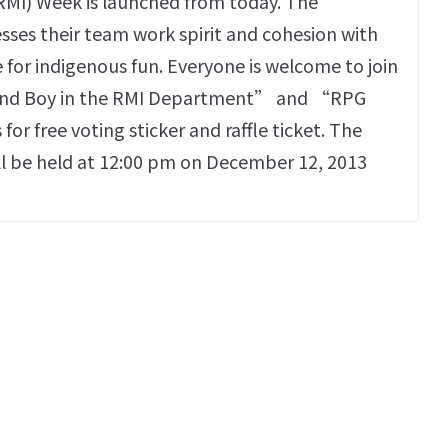
MI) Week is launched from today. The
ses their team work spirit and cohesion with
for indigenous fun. Everyone is welcome to join
rl and Boy in the RMI Department” and “RPG
r free voting sticker and raffle ticket. The
ll be held at 12:00 pm on December 12, 2013