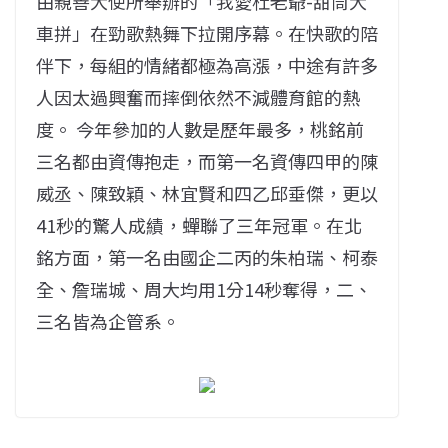
由親善大使所舉辦的「我愛杜老爺-甜筒大
車拼」在勁歌熱舞下拉開序幕。在快歌的陪
伴下，每組的情緒都極為高漲，中途有許多
人因太過興奮而摔倒依然不減體育館的熱
度。 今年參加的人數是歷年最多，桃銘前
三名都由資傳抱走，而第一名資傳四甲的陳
威丞、陳致穎、林宜賢和四乙邱垂傑，更以
41秒的驚人成績，蟬聯了三年冠軍。在北
銘方面，第一名由國企二丙的朱柏瑞、柯泰
全、詹瑞城、周大均用1分14秒奪得，二、
三名皆為企管系。