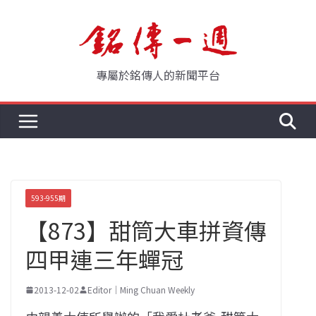
Skip
to
content
專屬於銘傳人的新聞平台
593-955期
【873】甜筒大車拼資傳
四甲連三年蟬冠
2013-12-02
Editor｜Ming Chuan Weekly