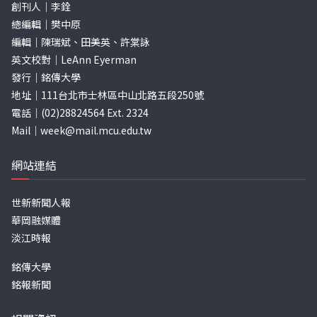
創刊人｜李銓
總編輯｜樊中原
編輯｜陳瑞斌、田美英、許棠詠
英文校對｜LeAnn Eyerman
發行｜銘傳大學
地址｜111台北市士林區中山北路五段250號
電話｜(02)28824564 Ext. 2324
Mail｜
week@mail.mcu.edu.tw
網站連結
世新新聞人報
華岡融媒體
淡江時報
銘傳大學
銘報新聞