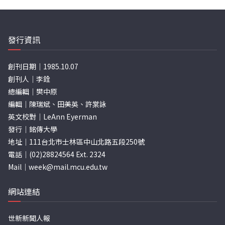
發行資訊
創刊日期｜1985.10.07
創刊人｜李銓
總編輯｜樊中原
編輯｜陳瑞斌、田美英、許棠詠
英文校對｜LeAnn Eyerman
發行｜銘傳大學
地址｜111台北市士林區中山北路五段250號
電話｜(02)28824564 Ext. 2324
Mail｜
week@mail.mcu.edu.tw
網站連結
世新新聞人報