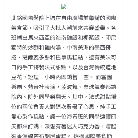
北銘國際學院上週在自由廣場前舉辦的國際
美食節，吸引了大批人潮前來共襄盛舉。各
班端出馬來西亞的海南雞飯和椰漿飯、印尼
獨特的炒麵和雞肉湯、中南美洲的墨西哥
捲、薩爾瓦多餅和巴拿馬糕點，還有美味可
口的手工特製法式甜點，以及台灣傳統道地
豆花，短短一小時內即銷售一空。 而雲圖
樂團、熱音社表演，凌波舞、桌球競賽都讓
院內、院外同學樂翻天。其中，法式甜點攤
位的兩位負責人對這次費盡了心思，純手工
愛心製作糕點，讓一位海青班的同學連續四
天都來訂購，深愛有著迷人巧克力香，嚐起
來香濃綿密布朗尼蛋糕。 透過國際美食節