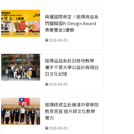
再獲國際肯定！銘傳商設系
閃耀韓國K-Design Award
勇奪雙金1優勝
2026-08-05
銘傳品設系赴日移地教學
攜手千葉大學以設計再現台
日文化記憶
2026-08-05
銘傳師資生赴橫濱中華學院
教育見習 提升跨文化教學
實力
2026-08-05