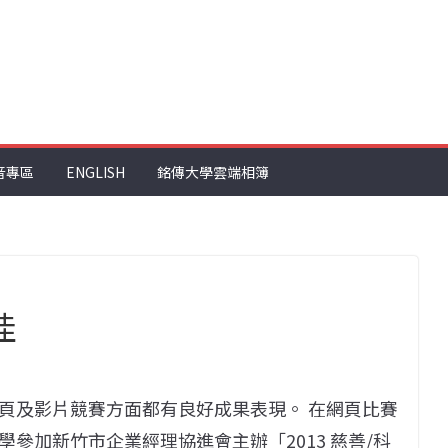
音專區
ENGLISH
銘傳大學雲端相簿
佳
頁及影片競賽方面都有良好成果表現。 在網頁比賽
參加新竹市企業經理協進會主辦「2013 慈善/科