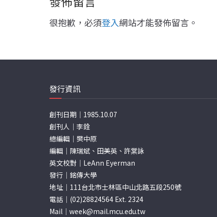
發佈留言
很抱歉，必須
登入
網站才能發佈留言。
發行資訊
創刊日期｜1985.10.07
創刊人｜李銓
總編輯｜樊中原
編輯｜陳瑞斌、田美英、許棠詠
英文校對｜LeAnn Eyerman
發行｜銘傳大學
地址｜111台北市士林區中山北路五段250號
電話｜(02)28824564 Ext. 2324
Mail｜
week@mail.mcu.edu.tw