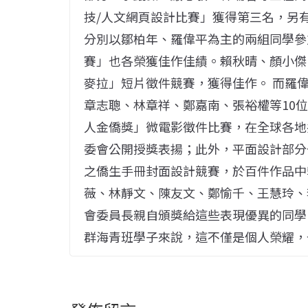
技/人文網頁設計比賽」獲得第三名，另
分別以鄒柏年、羅偉平為主的兩組同學參
賽」也各榮獲佳作佳績。賴秋晴、顏小傑
麥拉」短片徵件競賽，獲得佳作。 而羅
章志聰、林章祥、鄭嘉南、張裕權等10位
人金僑獎」微電影徵件比賽，在全球各地
委會公開授獎表揚；此外，平面設計部分
之僑生手冊封面設計競賽，於百件作品中
薇、林靜文、陳友文、鄭愉千、王慧玲、李
會委員長親自頒獎給這些表現優異的同學
群海青班學子來說，這不僅是個人榮耀，