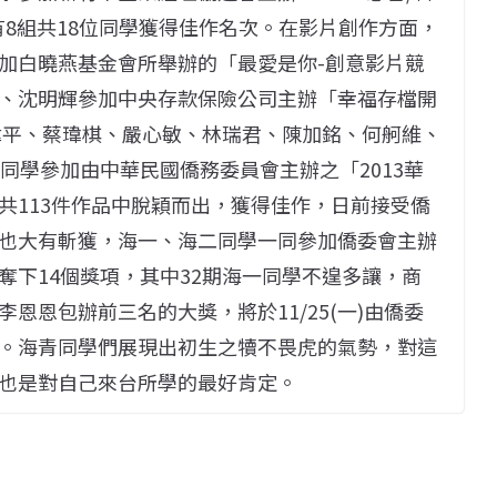
有8組共18位同學獲得佳作名次。在影片創作方面，
加白曉燕基金會所舉辦的「最愛是你-創意影片競
、沈明輝參加中央存款保險公司主辦「幸福存檔開
偉平、蔡瑋棋、嚴心敏、林瑞君、陳加銘、何舸維、
同學參加由中華民國僑務委員會主辦之「2013華
共113件作品中脫穎而出，獲得佳作，日前接受僑
也大有斬獲，海一、海二同學一同參加僑委會主辦
奪下14個獎項，其中32期海一同學不遑多讓，商
恩恩包辦前三名的大獎，將於11/25(一)由僑委
。海青同學們展現出初生之犢不畏虎的氣勢，對這
也是對自己來台所學的最好肯定。