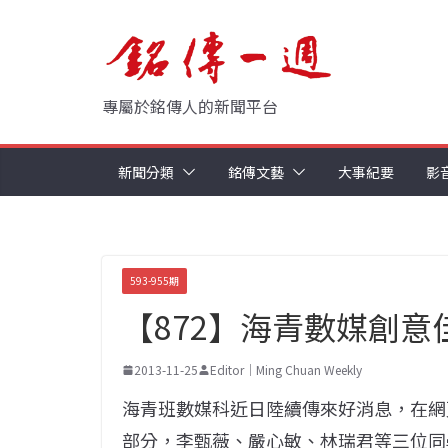
Skip
to
content
專屬於銘傳人的新聞平台
新聞分類
銘傳文藝
大事紀要
影
593-955期
【872】海青數媒創意
2013-11-25
Editor｜Ming Chuan Weekly
海青班數媒科近日陸續傳來好消息，在網
部分，李甄薇、嚴心敏、林瑞君等三位同學