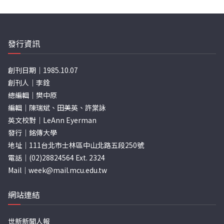
發行資訊
創刊日期｜1985.10.07
創刊人｜李銓
總編輯｜樊中原
編輯｜陳瑞斌、田美英、許棠詠
英文校對｜LeAnn Eyerman
發行｜銘傳大學
地址｜111台北市士林區中山北路五段250號
電話｜(02)28824564 Ext. 2324
Mail｜
week@mail.mcu.edu.tw
網站連結
世新新聞人報