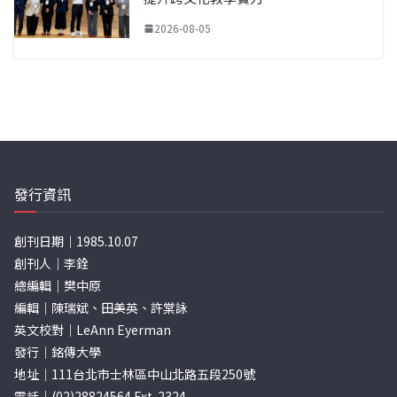
2026-08-05
發行資訊
創刊日期｜1985.10.07
創刊人｜李銓
總編輯｜樊中原
編輯｜陳瑞斌、田美英、許棠詠
英文校對｜LeAnn Eyerman
發行｜銘傳大學
地址｜111台北市士林區中山北路五段250號
電話｜(02)28824564 Ext. 2324