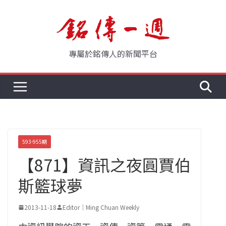
Skip
to
content
專屬於銘傳人的新聞平台
593-955期
【871】資訊之夜圓賈伯
斯籃球夢
2013-11-18
Editor｜Ming Chuan Weekly