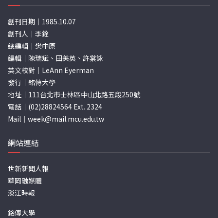
創刊日期｜1985.10.07
創刊人｜李銓
總編輯｜樊中原
編輯｜陳瑞斌、田美英、許棠詠
英文校對｜LeAnn Eyerman
發行｜銘傳大學
地址｜111台北市士林區中山北路五段250號
電話｜(02)28824564 Ext. 2324
Mail｜
week@mail.mcu.edu.tw
網站連結
世新新聞人報
華岡融媒體
淡江時報
銘傳大學