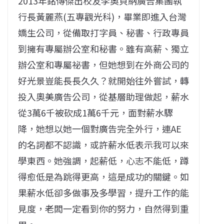
2013年銘傳傑出校友李奧貝納廣告集團執
行長黃麗燕(五專觀光科)，畢業即進入台灣
嬌生公司，從備取打字員、秘書、行政專員
到擁有專屬辦公室和秘書。雖有高薪、獨立
辦公室和專屬祕書，但她想到在外商公司的
好光景豈能長長久久？就開始往外嘗試，轉
投入奧美廣告公司，從基層助理做起，薪水
從3萬6千被砍成1萬6千元，面對薪水驟
降，她想以她一個對廣告完全外行，連AE
的名詞都不認識，或許薪水低表示我可以來
學東西。她強調，起薪低，心志不能低，蹲
得愈低是為跳得更高，這是成功的關鍵。如
果薪水低卻多做事及多學習，提升工作的能
見度，老闆一定看到你的努力，自然得到重