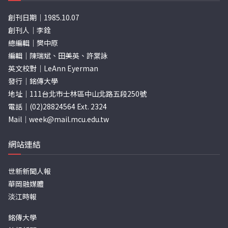
創刊日期｜1985.10.07
創刊人｜李銓
總編輯｜樊中原
編輯｜陳瑞斌、田美英、許棠詠
英文校對｜LeAnn Eyerman
發行｜銘傳大學
地址｜111台北市士林區中山北路五段250號
電話｜(02)28824564 Ext. 2324
Mail｜
week@mail.mcu.edu.tw
網站連結
世新新聞人報
華岡融媒體
淡江時報
銘傳大學