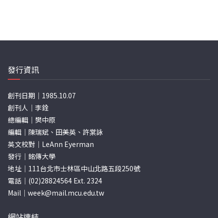
發行資訊
創刊日期｜1985.10.07
創刊人｜李銓
總編輯｜樊中原
編輯｜陳瑞斌、田美英、許棠詠
英文校對｜LeAnn Eyerman
發行｜銘傳大學
地址｜111台北市士林區中山北路五段250號
電話｜(02)28824564 Ext. 2324
Mail｜
week@mail.mcu.edu.tw
網站連結