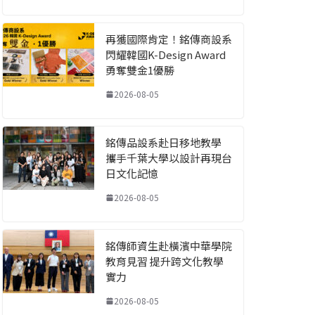
再獲國際肯定！銘傳商設系
閃耀韓國K-Design Award
勇奪雙金1優勝
2026-08-05
銘傳品設系赴日移地教學
攜手千葉大學以設計再現台
日文化記憶
2026-08-05
銘傳師資生赴橫濱中華學院
教育見習 提升跨文化教學
實力
2026-08-05