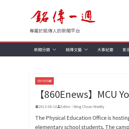
Skip
to
content
專屬於銘傳人的新聞平台
新聞分類
銘傳文藝
大事紀要
影
593-955期
【860Enews】MCU Yo
2013-06-10
Editor｜Ming Chuan Weekly
The Physical Education Office is host
elementary school students. The camp 