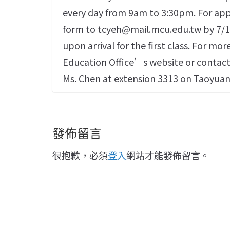
every day from 9am to 3:30pm. For app
form to tcyeh@mail.mcu.edu.tw by 7/1.
upon arrival for the first class. For mor
Education Office’s website or contact
Ms. Chen at extension 3313 on Taoyua
發佈留言
很抱歉，必須
登入
網站才能發佈留言。