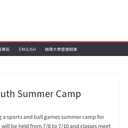
音專區
ENGLISH
銘傳大學雲端相簿
uth Summer Camp
ing a sports and ball games summer camp for
will be held from 7/8 to 7/10 and classes meet