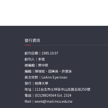
發行資訊
創刊日期｜1985.10.07
創刊人｜李銓
總編輯｜樊中原
編輯｜陳瑞斌、田美英、許棠詠
英文校對｜LeAnn Eyerman
發行｜銘傳大學
地址｜111台北市士林區中山北路五段250號
電話｜(02)28824564 Ext. 2324
Mail｜
week@mail.mcu.edu.tw