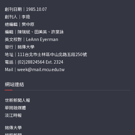
創刊日期｜1985.10.07
創刊人｜李銓
總編輯｜樊中原
編輯｜陳瑞斌、田美英、許棠詠
英文校對｜LeAnn Eyerman
發行｜銘傳大學
地址｜111台北市士林區中山北路五段250號
電話｜(02)28824564 Ext. 2324
Mail｜
week@mail.mcu.edu.tw
網站連結
世新新聞人報
華岡融媒體
淡江時報
銘傳大學