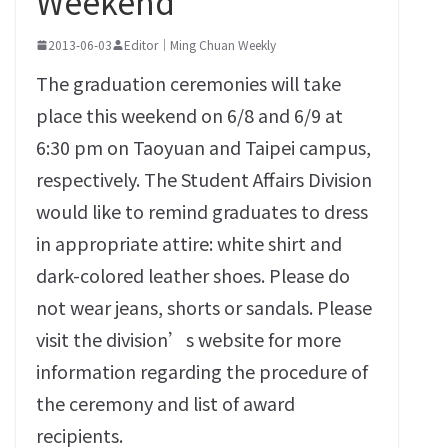
Weekend
2013-06-03
Editor｜Ming Chuan Weekly
The graduation ceremonies will take
place this weekend on 6/8 and 6/9 at
6:30 pm on Taoyuan and Taipei campus,
respectively. The Student Affairs Division
would like to remind graduates to dress
in appropriate attire: white shirt and
dark-colored leather shoes. Please do
not wear jeans, shorts or sandals. Please
visit the division’s website for more
information regarding the procedure of
the ceremony and list of award
recipients.