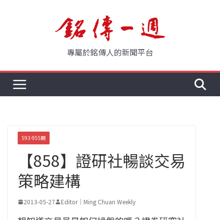
Skip
to
content
專屬於銘傳人的新聞平台
593-955期
【858】證研社暢談交易
策略建構
2013-05-27
Editor｜Ming Chuan Weekly