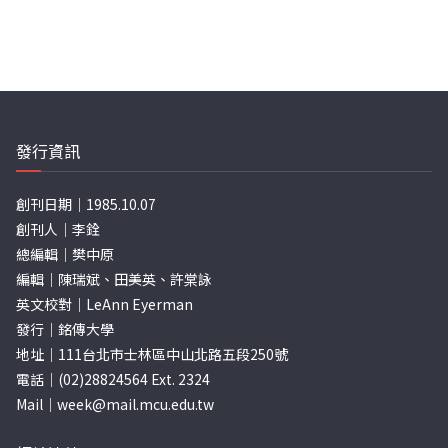
發行資訊
創刊日期｜1985.10.07
創刊人｜李銓
總編輯｜樊中原
編輯｜陳瑞斌、田美英、許棠詠
英文校對｜LeAnn Eyerman
發行｜銘傳大學
地址｜111台北市士林區中山北路五段250號
電話｜(02)28824564 Ext. 2324
Mail｜
week@mail.mcu.edu.tw