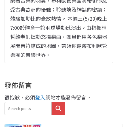
乘著音樂的羽翼，布利歐管樂團將帶領你感
受古典歐洲的優雅；聆聽埃及神話的密語；
體驗加勒比的豪放熱情。 本週三(5/29)晚上
7:00於體育一館羽球場動感演出。由指揮林
哲維老師揮動悠揚樂曲，團員們用各色樂器
展開音符譜成的地圖，帶領你遨遊布利歐管
樂團的音樂世界。
發佈留言
很抱歉，必須
登入
網站才能發佈留言。
搜尋