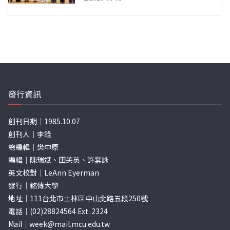
發行資訊
創刊日期｜1985.10.07
創刊人｜李銓
總編輯｜樊中原
編輯｜陳瑞斌、田美英、許棠詠
英文校對｜LeAnn Eyerman
發行｜銘傳大學
地址｜111台北市士林區中山北路五段250號
電話｜(02)28824564 Ext. 2324
Mail｜
week@mail.mcu.edu.tw