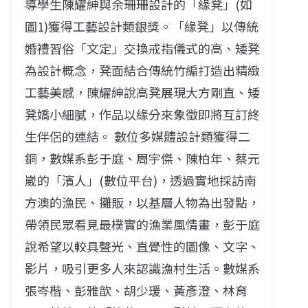
導學生陳耀紳與余珊珊設計的「緣凳」(如
圖1)獲得工藝設計類銀獎。「緣凳」以傳統
婚禮習俗「文定」交換戒指儀式的高、矮凳
為設計概念，凳面結合傳統竹編打造出精緻
工藝美感，陳耀紳說高凳展現大方剛直、矮
凳嬌小細膩，作品以緣分來象徵即將互訂終
生伴侶的連結。 數位多媒體設計類獲得二
銅，數媒系彭于庭、周宇傑、陳柏年、蔡元
崴的「濱人」(數位平台)，透過實地採訪南
方澳的漁民、攤販，以基層人物為出發點，
帶領民眾看見最樸實的漁業風情畫，彭于庭
說希望以較具聲光、直覺性的圖像、文字、
影片，吸引更多人來認識漁村生活。數媒系
張岑楷、彭雅歆、胡少瑗、黃彥澄、林育