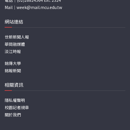
電話｜(02)28824564 Ext. 2324
Mail｜
week@mail.mcu.edu.tw
網站連結
世新新聞人報
華岡融媒體
淡江時報
銘傳大學
銘報新聞
相關資訊
隱私權聲明
校園記者規章
關於我們