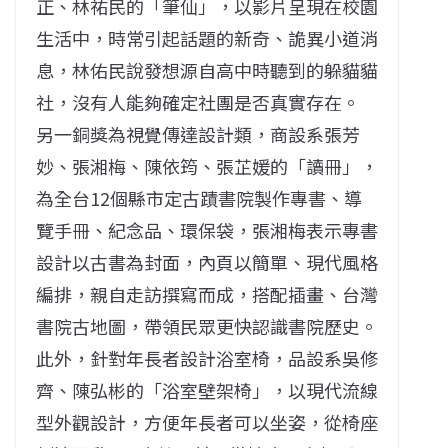
正、林祐民的「筆仙」，以影片呈現在校園
生活中，時常引起話題的新奇、詭異小道消
息，林佑民說發想源自高中時聽到的躲貓貓
社，沒有人能夠確定社團是否真實存在。
另一銅獎為視覺傳達設計類，商設系張芳
妙、張湘梅、陳依筠、張芷媛的「讀冊」，
為全台12個縣市定古蹟書院製作專書、導
覽手冊、紀念品、環保袋，張湘梅表示專書
設計以古書為封面，內頁以簡單、現代風格
編排，親自走訪撰寫而成，搭配插畫、台灣
書院古地圖，帶領民眾更快認識書院歷史。
此外，針對年長者設計浴室椅，品設系吳修
齊、陳弘彬的「浴室壁架椅」，以現代流線
型外觀設計，方便年長者可以坐姿，從椅座