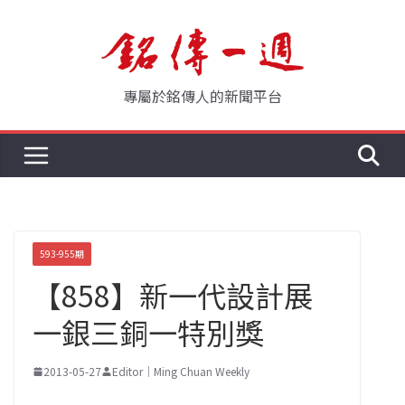
Skip
to
content
專屬於銘傳人的新聞平台
593-955期
【858】新一代設計展
一銀三銅一特別獎
2013-05-27
Editor｜Ming Chuan Weekly