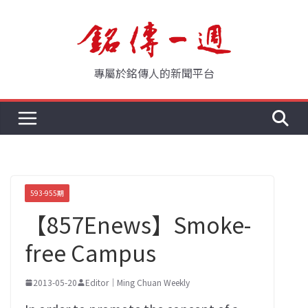
Skip
to
content
專屬於銘傳人的新聞平台
593-955期
【857Enews】Smoke-
free Campus
2013-05-20
Editor｜Ming Chuan Weekly