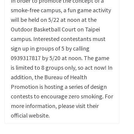
In order to promote the concept of a
smoke-free campus, a fun game activity
will be held on 5/22 at noon at the
Outdoor Basketball Court on Taipei
campus. Interested contestants must
sign up in groups of 5 by calling
0939317817 by 5/20 at noon. The game
is limited to 8 groups only, so act now! In
addition, the Bureau of Health
Promotion is hosting a series of design
contests to encourage zero smoking. For
more information, please visit their
official website.