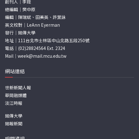
創刊人｜李銓
總編輯｜樊中原
編輯｜陳瑞斌、田美英、許棠詠
英文校對｜LeAnn Eyerman
發行｜銘傳大學
地址｜111台北市士林區中山北路五段250號
電話｜(02)28824564 Ext. 2324
Mail｜
week@mail.mcu.edu.tw
網站連結
世新新聞人報
華岡融媒體
淡江時報
銘傳大學
銘報新聞
相關資訊