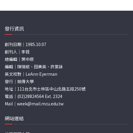
發行資訊
創刊日期｜1985.10.07
創刊人｜李銓
總編輯｜樊中原
編輯｜陳瑞斌、田美英、許棠詠
英文校對｜LeAnn Eyerman
發行｜銘傳大學
地址｜111台北市士林區中山北路五段250號
電話｜(02)28824564 Ext. 2324
Mail｜
week@mail.mcu.edu.tw
網站連結