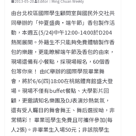
2013-05-20
Editor｜Ming Chuan Weekly
由台北校區國際學生顧問室與國民外交社共
同舉辦的「仲夏盛典·端午節」香包製作活
動，本週五(5/24)中午12:00-14:00於D204
熱鬧展開。外籍生不只能夠免費體驗製作香
包的樂趣，更能瞭解端午節及香包的由來，
現場還備有小餐點，採現場報名，60個香
包等你來！ 由IC舉辦的國際學院畢業舞
會，將於6/6(四)18:00在桃銘體育館盛大登
場。現場不僅有buffet餐點、大學影片回
顧，更邀請知名樂團及DJ表演炒熱氣氛，
還有受人矚目的舞會舞王、舞后選拔呦，非
常精彩！ 畢業班學生免費且可攜伴參加(每
人2張)。非畢業生入場50元；非該院學生