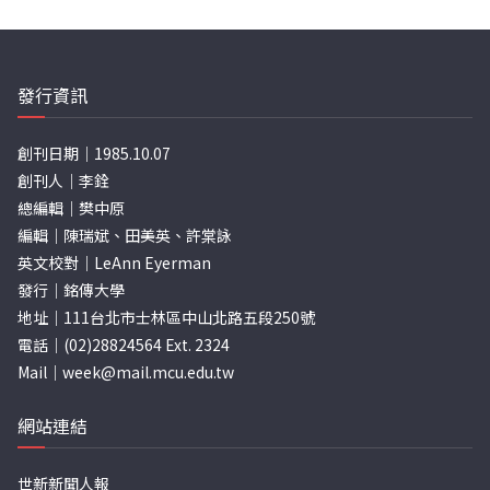
發行資訊
創刊日期｜1985.10.07
創刊人｜李銓
總編輯｜樊中原
編輯｜陳瑞斌、田美英、許棠詠
英文校對｜LeAnn Eyerman
發行｜銘傳大學
地址｜111台北市士林區中山北路五段250號
電話｜(02)28824564 Ext. 2324
Mail｜
week@mail.mcu.edu.tw
網站連結
世新新聞人報