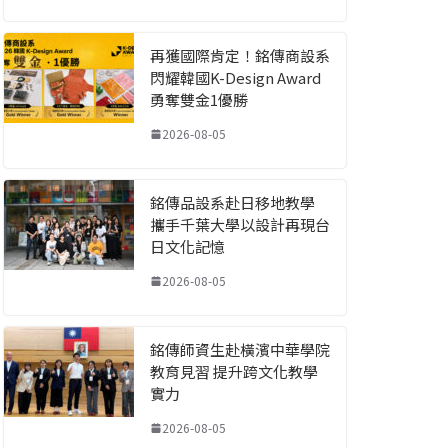
再獲國際肯定！銘傳商設系
閃耀韓國K-Design Award
勇奪雙金1優勝
2026-08-05
銘傳品設系赴日移地教學
攜手千葉大學以設計再現台
日文化記憶
2026-08-05
銘傳師資生赴橫濱中華學院
教育見習 提升跨文化教學
實力
2026-08-05