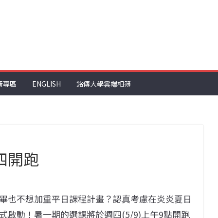
音專區
ENGLISH
銘傳大學雲端相簿
四開跑
畢也不想加重平日課程計畫？認真考慮在炎炎夏日
啟動！暑一期的選課將於週四(5/9)上午9點開跑