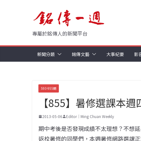
Skip
to
content
專屬於銘傳人的新聞平台
新聞分類
銘傳文藝
大事紀要
影
593-955期
【855】暑修選課本週
2013-05-06
Editor｜Ming Chuan Weekly
期中考後是否發現成績不太理想？不想延
返校暑修的同學們，本週暑修網路選課正式