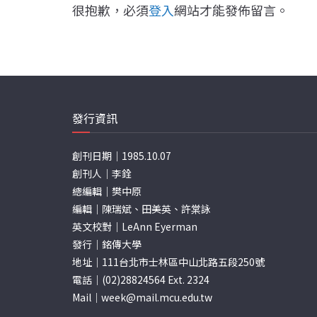
很抱歉，必須
登入
網站才能發佈留言。
發行資訊
創刊日期｜1985.10.07
創刊人｜李銓
總編輯｜樊中原
編輯｜陳瑞斌、田美英、許棠詠
英文校對｜LeAnn Eyerman
發行｜銘傳大學
地址｜111台北市士林區中山北路五段250號
電話｜(02)28824564 Ext. 2324
Mail｜
week@mail.mcu.edu.tw