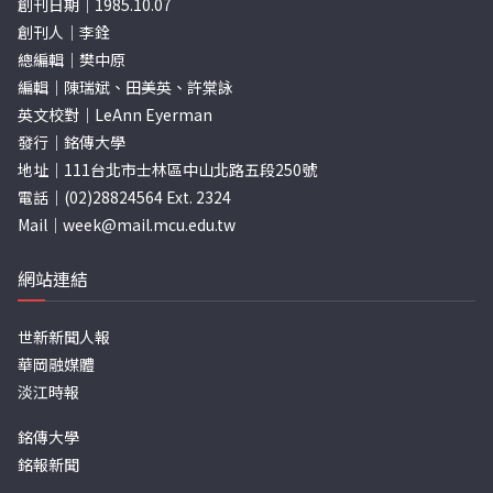
創刊日期｜1985.10.07
創刊人｜李銓
總編輯｜樊中原
編輯｜陳瑞斌、田美英、許棠詠
英文校對｜LeAnn Eyerman
發行｜銘傳大學
地址｜111台北市士林區中山北路五段250號
電話｜(02)28824564 Ext. 2324
Mail｜
week@mail.mcu.edu.tw
網站連結
世新新聞人報
華岡融媒體
淡江時報
銘傳大學
銘報新聞