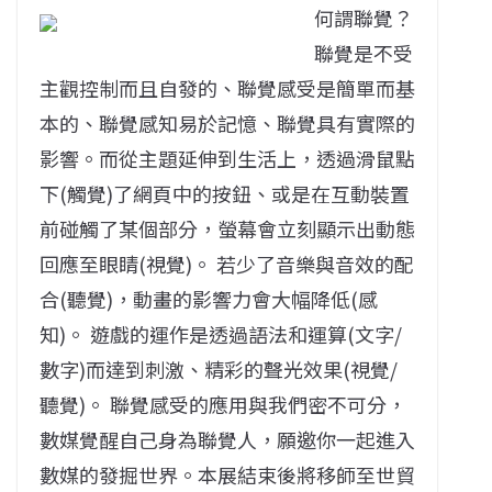
何謂聯覺？
聯覺是不受
主觀控制而且自發的、聯覺感受是簡單而基
本的、聯覺感知易於記憶、聯覺具有實際的
影響。而從主題延伸到生活上，透過滑鼠點
下(觸覺)了網頁中的按鈕、或是在互動裝置
前碰觸了某個部分，螢幕會立刻顯示出動態
回應至眼睛(視覺)。 若少了音樂與音效的配
合(聽覺)，動畫的影響力會大幅降低(感
知)。 遊戲的運作是透過語法和運算(文字/
數字)而達到刺激、精彩的聲光效果(視覺/
聽覺)。 聯覺感受的應用與我們密不可分，
數媒覺醒自己身為聯覺人，願邀你一起進入
數媒的發掘世界。本展結束後將移師至世貿