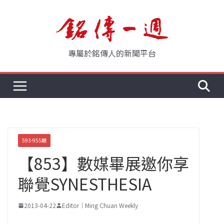
Skip
to
content
專屬於銘傳人的新聞平台
593-955期
【853】數媒畢展邀你享
聯覺SYNESTHESIA
2013-04-22
Editor｜Ming Chuan Weekly