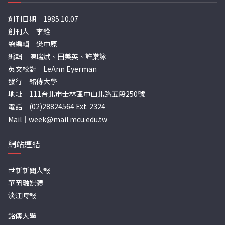
創刊日期｜1985.10.07
創刊人｜李銓
總編輯｜樊中原
編輯｜陳瑞斌、田美英、許棠詠
英文校對｜LeAnn Eyerman
發行｜銘傳大學
地址｜111台北市士林區中山北路五段250號
電話｜(02)28824564 Ext. 2324
Mail｜
week@mail.mcu.edu.tw
網站連結
世新新聞人報
華岡融媒體
淡江時報
銘傳大學