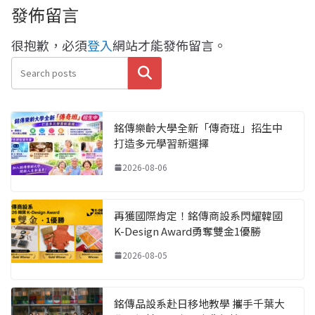
發佈留言
很抱歉，必須
登入
網站才能發佈留言。
搜尋
銘傳樂齡大學全新「傳奇班」招生中
打造多元學習新選擇
2026-08-06
再獲國際肯定！銘傳商設系閃耀韓國
K-Design Award勇奪雙金1優勝
2026-08-05
銘傳品設系赴日移地教學 攜手千葉大