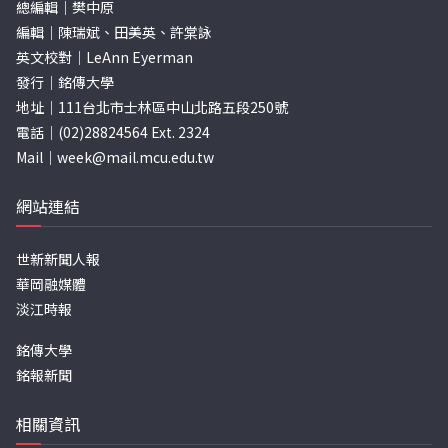
總編輯｜樊中原
編輯｜陳瑞斌、田美英、許棠詠
英文校對｜LeAnn Eyerman
發行｜銘傳大學
地址｜111台北市士林區中山北路五段250號
電話｜(02)28824564 Ext. 2324
Mail｜
week@mail.mcu.edu.tw
網站連結
世新新聞人報
華岡融媒體
淡江時報
銘傳大學
銘報新聞
相關資訊