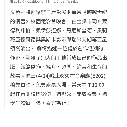
2013-04-22
Editor｜Ming Chuan Weekly
文藝社特別舉辦日舞影展閉幕片《跨越世紀
的情書》校園電影首映會，由金獎卡司布萊
德利庫柏、柔伊莎達娜、丹尼斯奎德、奧莉
薇亞懷爾德與奧斯卡影帝傑瑞米艾朗等巨星
領銜演出。 劇情描述一位處於創作低潮的
作家，剽竊了別人的手稿當成自己的作品出
版，談論寫作、擁有、認同、謊言和生存的
故事。週三(4/24)晚上6:30在音樂廳(E202)
搶先首映，免費索票入場，當天中午12:00
起在台北校區銘傳一週辦公室開放索票，憑
學生證每一張，索完為止！