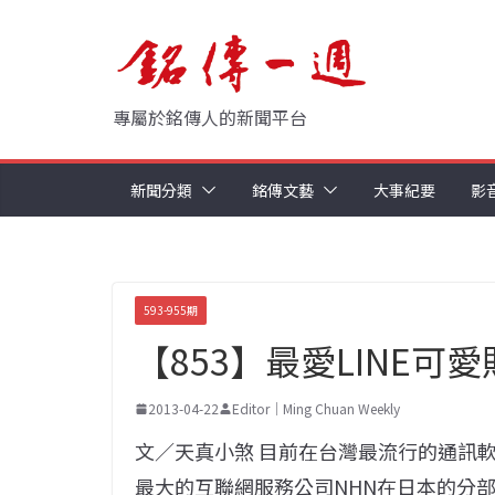
Skip
to
content
專屬於銘傳人的新聞平台
新聞分類
銘傳文藝
大事紀要
影
593-955期
【853】最愛LINE可
2013-04-22
Editor｜Ming Chuan Weekly
文／天真小煞 目前在台灣最流行的通訊軟
最大的互聯網服務公司NHN在日本的分