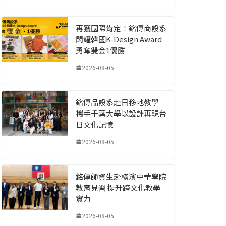
再獲國際肯定！銘傳商設系
閃耀韓國K-Design Award
勇奪雙金1優勝
2026-08-05
銘傳品設系赴日移地教學
攜手千葉大學以設計再現台
日文化記憶
2026-08-05
銘傳師資生赴橫濱中華學院
教育見習 提升跨文化教學
實力
2026-08-05