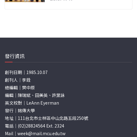
發行資訊
創刊日期｜1985.10.07
創刊人｜李銓
總編輯｜樊中原
編輯｜陳瑞斌、田美英、許棠詠
英文校對｜LeAnn Eyerman
發行｜銘傳大學
地址｜111台北市士林區中山北路五段250號
電話｜(02)28824564 Ext. 2324
Mail｜
week@mail.mcu.edu.tw