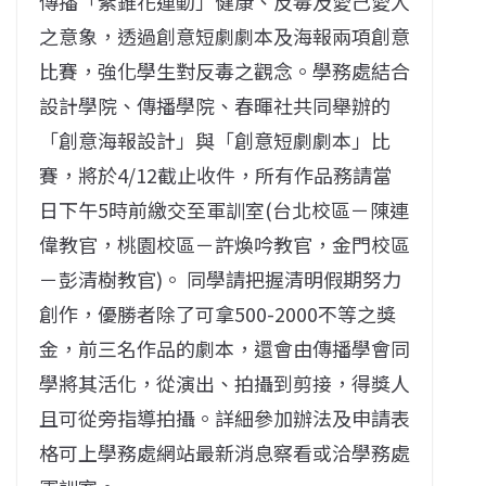
傳播「紫錐花運動」健康、反毒及愛己愛人
之意象，透過創意短劇劇本及海報兩項創意
比賽，強化學生對反毒之觀念。學務處結合
設計學院、傳播學院、春暉社共同舉辦的
「創意海報設計」與「創意短劇劇本」比
賽，將於4/12截止收件，所有作品務請當
日下午5時前繳交至軍訓室(台北校區－陳連
偉教官，桃園校區－許煥吟教官，金門校區
－彭清樹教官)。 同學請把握清明假期努力
創作，優勝者除了可拿500-2000不等之獎
金，前三名作品的劇本，還會由傳播學會同
學將其活化，從演出、拍攝到剪接，得獎人
且可從旁指導拍攝。詳細參加辦法及申請表
格可上學務處網站最新消息察看或洽學務處