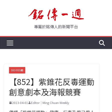
Skip
to
content
專屬於銘傳人的新聞平台
593-955期
【852】紫錐花反毒運動
創意劇本及海報競賽
2013-04-01
Editor｜Ming Chuan Weekly