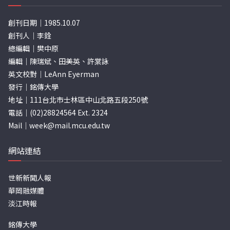
創刊日期｜1985.10.07
創刊人｜李銓
總編輯｜樊中原
編輯｜陳瑞斌、田美英、許棠詠
英文校對｜LeAnn Eyerman
發行｜銘傳大學
地址｜111台北市士林區中山北路五段250號
電話｜(02)28824564 Ext. 2324
Mail｜
week@mail.mcu.edu.tw
網站連結
世新新聞人報
華岡融媒體
淡江時報
銘傳大學