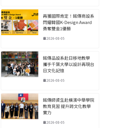
再獲國際肯定！銘傳商設系
閃耀韓國K-Design Award
勇奪雙金1優勝
2026-08-05
銘傳品設系赴日移地教學
攜手千葉大學以設計再現台
日文化記憶
2026-08-05
銘傳師資生赴橫濱中華學院
教育見習 提升跨文化教學
實力
2026-08-05