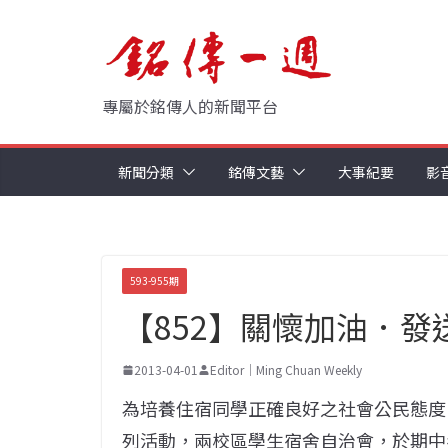
Skip
to
content
專屬於銘傳人的新聞平台
新聞分類
銘傳文藝
大事紀要
影
593-955期
【852】關懷加油．發送住
2013-04-01
Editor｜Ming Chuan Weekly
為培養住宿同學正確良好之社會公民態度
列活動，兩校區學生宿舍自治會，於期中考前一週