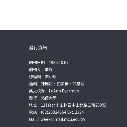
發行資訊
創刊日期｜1985.10.07
創刊人｜李銓
總編輯｜樊中原
編輯｜陳瑞斌、田美英、許棠詠
英文校對｜LeAnn Eyerman
發行｜銘傳大學
地址｜111台北市士林區中山北路五段250號
電話｜(02)28824564 Ext. 2324
Mail｜
week@mail.mcu.edu.tw