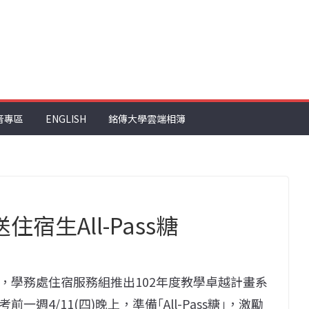
音專區
ENGLISH
銘傳大學雲端相簿
宿生All-Pass糖
，學務處住宿服務組推出102年度教學卓越計畫系
4/11(四)晚上，準備｢All-Pass糖｣，激勵