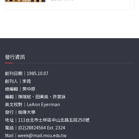
發行資訊
創刊日期｜1985.10.07
創刊人｜李銓
總編輯｜樊中原
編輯｜陳瑞斌、田美英、許棠詠
英文校對｜LeAnn Eyerman
發行｜銘傳大學
地址｜111台北市士林區中山北路五段250號
電話｜(02)28824564 Ext. 2324
Mail｜
week@mail.mcu.edu.tw