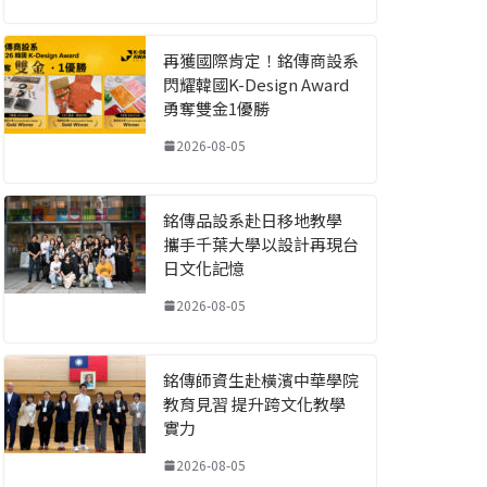
再獲國際肯定！銘傳商設系
閃耀韓國K-Design Award
勇奪雙金1優勝
2026-08-05
銘傳品設系赴日移地教學
攜手千葉大學以設計再現台
日文化記憶
2026-08-05
銘傳師資生赴橫濱中華學院
教育見習 提升跨文化教學
實力
2026-08-05