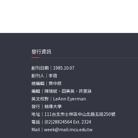
發行資訊
創刊日期｜1985.10.07
創刊人｜李銓
總編輯｜樊中原
編輯｜陳瑞斌、田美英、許棠詠
英文校對｜LeAnn Eyerman
發行｜銘傳大學
地址｜111台北市士林區中山北路五段250號
電話｜(02)28824564 Ext. 2324
Mail｜
week@mail.mcu.edu.tw