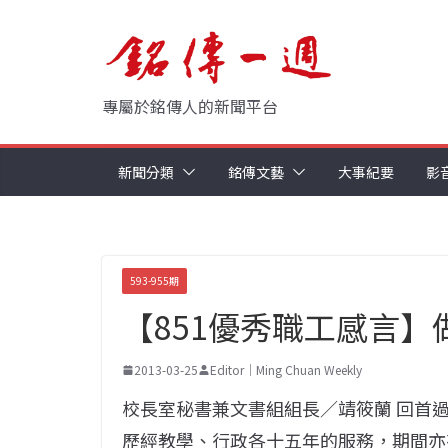
Skip
to
content
專屬於銘傳人的新聞平台
新聞分類
銘傳文藝
大事紀要
影
593-955期
【851優秀職工感言
2013-03-25
Editor｜Ming Chuan Weekly
校長室秘書兼文書組組長／靖筱蘭 回首
歷經教學、行政各十五年的服務，期間亦