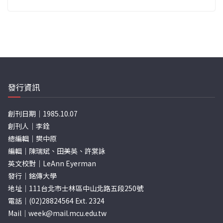
發行資訊
創刊日期｜1985.10.07
創刊人｜李銓
總編輯｜樊中原
編輯｜陳瑞斌、田美英、許棠詠
英文校對｜LeAnn Eyerman
發行｜銘傳大學
地址｜111台北市士林區中山北路五段250號
電話｜(02)28824564 Ext. 2324
Mail｜
week@mail.mcu.edu.tw