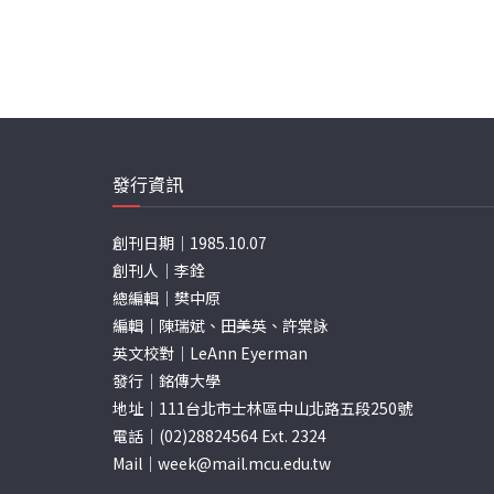
發行資訊
創刊日期｜1985.10.07
創刊人｜李銓
總編輯｜樊中原
編輯｜陳瑞斌、田美英、許棠詠
英文校對｜LeAnn Eyerman
發行｜銘傳大學
地址｜111台北市士林區中山北路五段250號
電話｜(02)28824564 Ext. 2324
Mail｜
week@mail.mcu.edu.tw