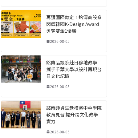
再獲國際肯定！銘傳商設系
閃耀韓國K-Design Award
勇奪雙金1優勝
2026-08-05
銘傳品設系赴日移地教學
攜手千葉大學以設計再現台
日文化記憶
2026-08-05
銘傳師資生赴橫濱中華學院
教育見習 提升跨文化教學
實力
2026-08-05