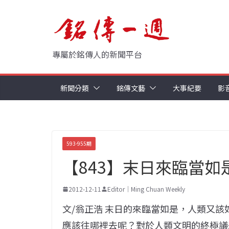
Skip
to
content
專屬於銘傳人的新聞平台
新聞分類
銘傳文藝
大事紀要
影
593-955期
【843】末日來臨當如
2012-12-11
Editor｜Ming Chuan Weekly
文/翁正浩 末日的來臨當如是，人類又
應該往哪裡去呢？對於人類文明的終極議