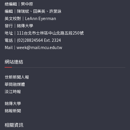
總編輯｜樊中原
編輯｜陳瑞斌、田美英、許棠詠
英文校對｜LeAnn Eyerman
發行｜銘傳大學
地址｜111台北市士林區中山北路五段250號
電話｜(02)28824564 Ext. 2324
Mail｜
week@mail.mcu.edu.tw
網站連結
世新新聞人報
華岡融媒體
淡江時報
銘傳大學
銘報新聞
相關資訊