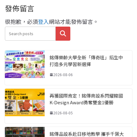
發佈留言
很抱歉，必須
登入
網站才能發佈留言。
搜尋
銘傳樂齡大學全新「傳奇班」招生中
打造多元學習新選擇
2026-08-06
再獲國際肯定！銘傳商設系閃耀韓國
K-Design Award勇奪雙金1優勝
2026-08-05
銘傳品設系赴日移地教學 攜手千葉大