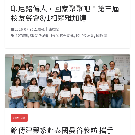
印尼銘傳人，回家聚聚吧！第三屆
校友餐會8/1相聚雅加達
2026-07-30
編輯｜陳瑞斌
1278期
,
SDG17促進目標的夥伴關係
,
印尼校友會
,
國教處
校園快訊
銘傳建築系赴泰國曼谷參訪 攜手