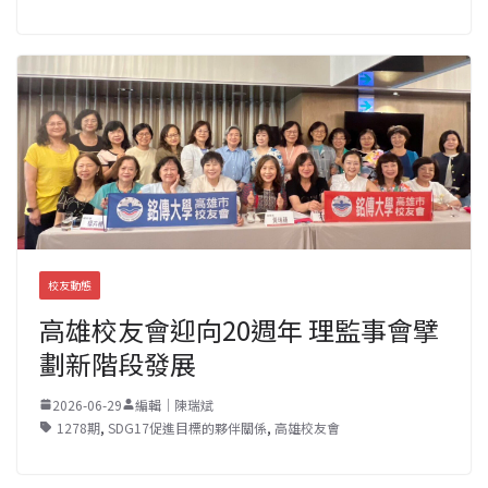
校友動態
高雄校友會迎向20週年 理監事會擘
劃新階段發展
2026-06-29
編輯｜陳瑞斌
1278期
,
SDG17促進目標的夥伴關係
,
高雄校友會