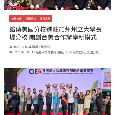
校園快訊
美國分校
銘傳焦點
銘傳美國分校進駐加州州立大學長
堤分校 開創台美合作辦學新模式
2026-08-03
編輯｜陳瑞斌
1278期
,
SDG17促進目標的夥伴關係
,
SDG4優質教育
,
美國分校