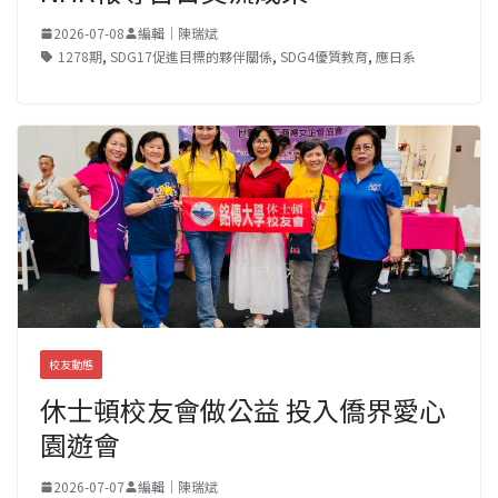
2026-07-08
編輯｜陳瑞斌
1278期
,
SDG17促進目標的夥伴關係
,
SDG4優質教育
,
應日系
校友動態
休士頓校友會做公益 投入僑界愛心
園遊會
2026-07-07
編輯｜陳瑞斌