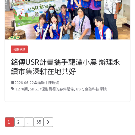
校園快訊
銘傳USR計畫攜手龍潭小農 辦理永
續市集深耕在地共好
2026-06-22
編輯｜陳瑞斌
1278期
,
SDG17促進目標的夥伴關係
,
USR
,
金融科技學院
文
1
2
...
55