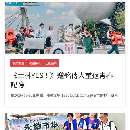
校友動態
校園快訊
活動連線
《士林YES！》邀銘傳人重返青春
記憶
2026-06-25
編輯｜陳瑞斌
1278期
,
SDG17促進目標的夥伴關係