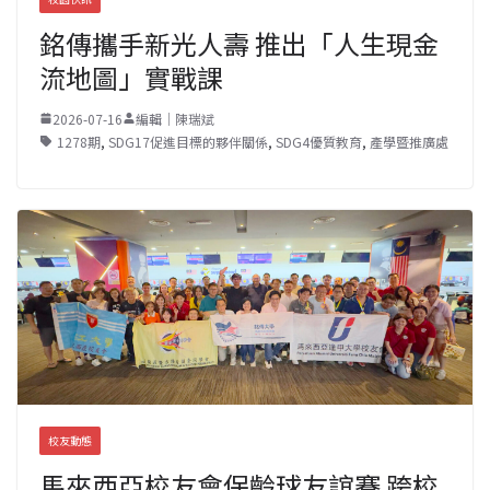
銘傳攜手新光人壽 推出「人生現金
流地圖」實戰課
2026-07-16
編輯｜陳瑞斌
1278期
,
SDG17促進目標的夥伴關係
,
SDG4優質教育
,
產學暨推廣處
校友動態
馬來西亞校友會保齡球友誼賽 跨校