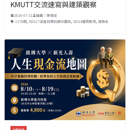
KMUTT交流速寫與建築觀察
2026-07-21
編輯｜陳瑞斌
1278期
,
SDG17促進目標的夥伴關係
,
SDG4優質教育
,
建築系
校園快訊