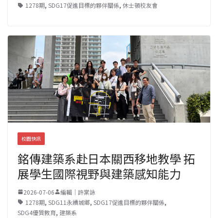
1278期
,
SDG17促進目標的夥伴關係
,
休士頓校友會
校園快訊
銘傳建築系赴日本關西移地教學 拓
展學生國際視野與建築感知能力
2026-07-06
編輯｜許棠詠
1278期
,
SDG11永續城鄉
,
SDG17促進目標的夥伴關係
,
SDG4優質教育
,
建築系