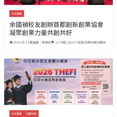
校友動態
余國禎校友創辦首都創新創業協會
凝聚創業力量共創共好
2026-08-03
編輯｜陳瑞斌
1278期
,
SDG17促進目標的夥伴關係
校友動態
校園快訊