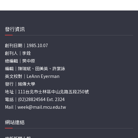
章
分
頁
發行資訊
創刊日期｜1985.10.07
創刊人｜李銓
總編輯｜樊中原
編輯｜陳瑞斌、田美英、許棠詠
英文校對｜LeAnn Eyerman
發行｜銘傳大學
地址｜111台北市士林區中山北路五段250號
電話｜(02)28824564 Ext. 2324
Mail｜
week@mail.mcu.edu.tw
網站連結