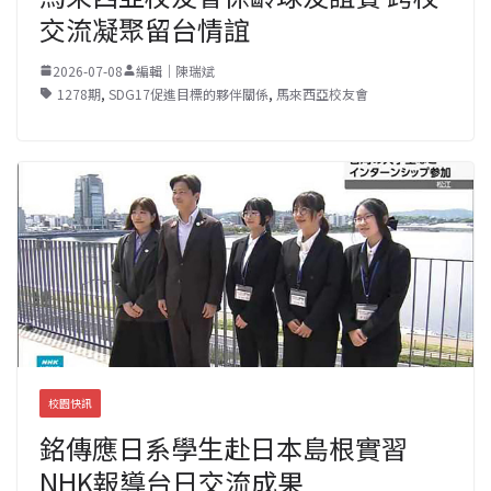
交流凝聚留台情誼
2026-07-08
編輯｜陳瑞斌
1278期
,
SDG17促進目標的夥伴關係
,
馬來西亞校友會
校園快訊
銘傳應日系學生赴日本島根實習
NHK報導台日交流成果