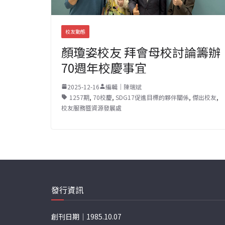
校友動態
顏瓊姿校友 拜會母校討論籌辦
70週年校慶事宜
2025-12-16
編輯｜陳瑞斌
1257期
,
70校慶
,
SDG17促進目標的夥伴關係
,
傑出校友
,
校友服務暨資源發展處
發行資訊
創刊日期｜1985.10.07