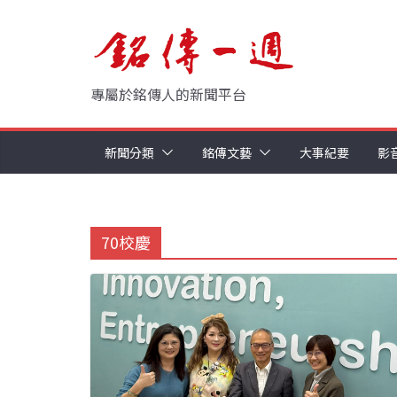
Skip
to
content
專屬於銘傳人的新聞平台
新聞分類
銘傳文藝
大事紀要
影
70校慶