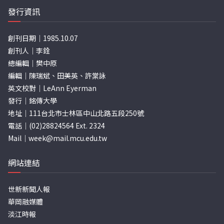
頁
發行資訊
創刊日期｜1985.10.07
創刊人｜李銓
總編輯｜樊中原
編輯｜陳瑞斌、田美英、許棠詠
英文校對｜LeAnn Eyerman
發行｜銘傳大學
地址｜111台北市士林區中山北路五段250號
電話｜(02)28824564 Ext. 2324
Mail｜
week@mail.mcu.edu.tw
網站連結
世新新聞人報
華岡融媒體
淡江時報