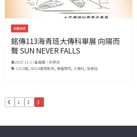
校園快訊
銘傳113海青班大傳科畢展 向陽而
聲 SUN NEVER FALLS
2025-11-17
編輯｜許棠詠
1253期
,
SDG4優質教育
,
傳播學院
,
大傳科
,
海青班
文
1
2
3
章
分