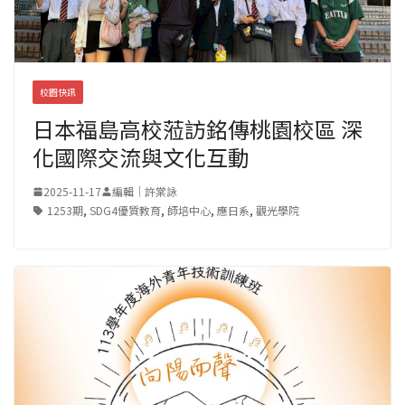
校園快訊
日本福島高校蒞訪銘傳桃園校區 深
化國際交流與文化互動
2025-11-17
編輯｜許棠詠
1253期
,
SDG4優質教育
,
師培中心
,
應日系
,
觀光學院