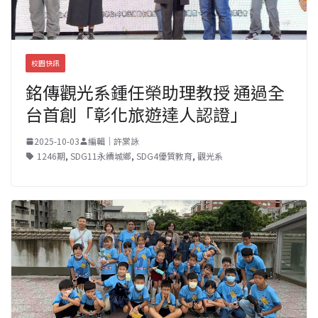
校園快訊
銘傳觀光系鍾任榮助理教授 通過全
台首創「彰化旅遊達人認證」
2025-10-03
編輯｜許棠詠
1246期
,
SDG11永續城鄉
,
SDG4優質教育
,
觀光系