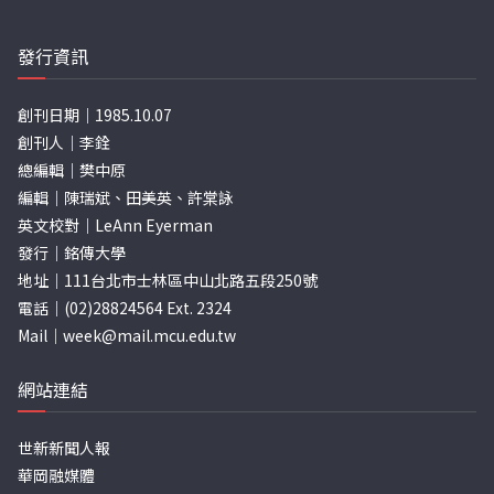
頁
發行資訊
創刊日期｜1985.10.07
創刊人｜李銓
總編輯｜樊中原
編輯｜陳瑞斌、田美英、許棠詠
英文校對｜LeAnn Eyerman
發行｜銘傳大學
地址｜111台北市士林區中山北路五段250號
電話｜(02)28824564 Ext. 2324
Mail｜
week@mail.mcu.edu.tw
網站連結
世新新聞人報
華岡融媒體