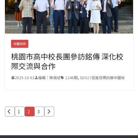
校園快訊
桃園市高中校長團參訪銘傳 深化校
際交流與合作
2025-10-02
編輯｜陳瑞斌
1246期
,
SDG17促進目標的夥伴關係
文
1
2
3
章
分