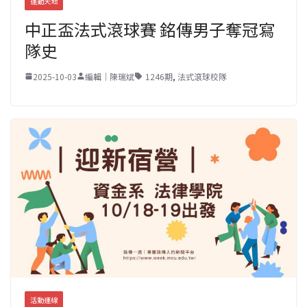
運動天地
中正盃法式滾球賽 銘傳男子奪冠寫
隊史
2025-10-03
編輯｜陳瑞斌
1246期
,
法式滾球校隊
活動連線