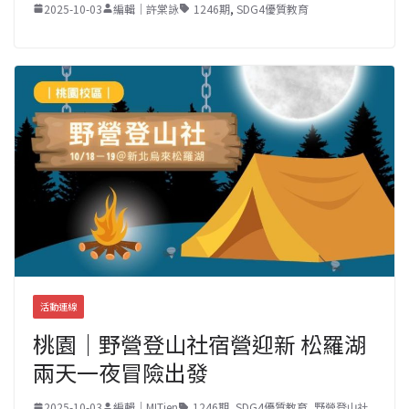
2025-10-03
編輯｜許棠詠
1246期
,
SDG4優質教育
活動連線
桃園｜野營登山社宿營迎新 松羅湖
兩天一夜冒險出發
2025-10-03
編輯｜MITien
1246期
,
SDG4優質教育
,
野營登山社