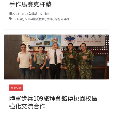
手作馬賽克杯墊
2025-10-03
編輯｜MITien
1246期
,
SDG4優質教育
,
手作
,
福智青年社
校園快訊
陸軍步兵109旅拜會銘傳桃園校區
強化交流合作