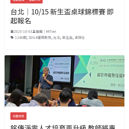
台北｜10/15 新生盃桌球錦標賽 即
起報名
2025-10-03
編輯｜MITien
1246期
,
SDG4優質教育
,
台北
,
新生盃
,
桌球社
校園快訊
銘傳淨零人才培育再升級 教師將專