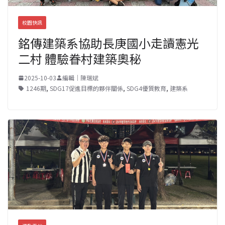
校園快訊
銘傳建築系協助長庚國小走讀憲光
二村 體驗眷村建築奧秘
2025-10-03
編輯｜陳瑞斌
1246期
,
SDG17促進目標的夥伴關係
,
SDG4優質教育
,
建築系