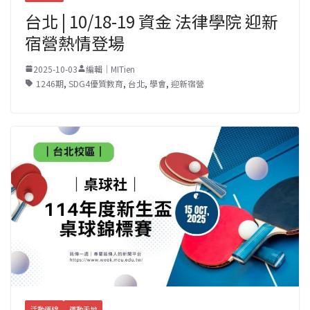
台北 | 10/18-19 資金 法律學院 迎新
宿營熱情登場
2025-10-03
編輯｜MITien
1246期
,
SDG4優質教育
,
台北
,
學會
,
迎新宿營
活動連線
運動天地