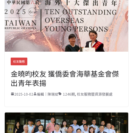
校友動態
金曉昀校友 獲僑委會海華基金會傑
出青年表揚
2025-10-02
編輯｜陳瑞斌
1246期
,
校友服務暨資源發展處