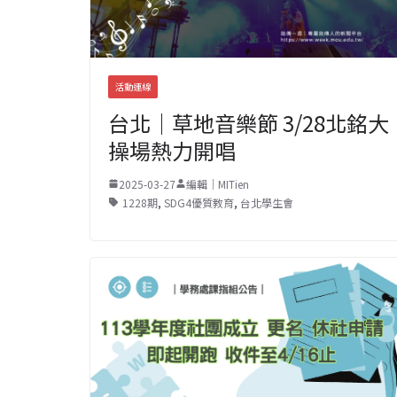
活動連線
台北｜草地音樂節 3/28北銘大
操場熱力開唱
2025-03-27
編輯｜MITien
1228期
,
SDG4優質教育
,
台北學生會