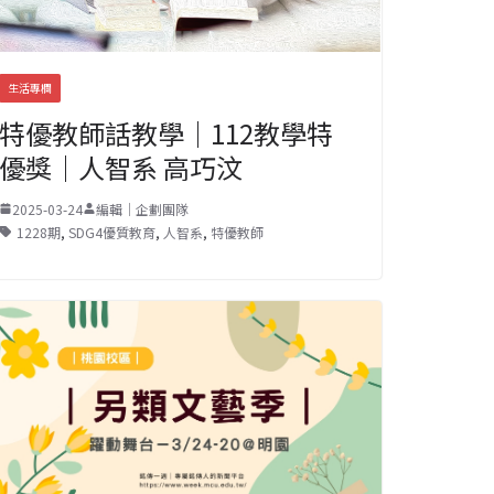
生活專欄
特優教師話教學｜112教學特
優獎｜人智系 高巧汶
2025-03-24
編輯｜企劃團隊
1228期
,
SDG4優質教育
,
人智系
,
特優教師