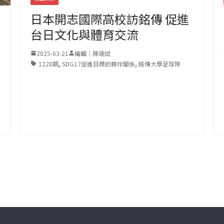
日本開志國際高校訪銘傳 促進
台日文化與體育交流
2025-03-21
編輯｜陳瑞斌
1228期
,
SDG17促進目標的夥伴關係
,
銘傳大學足球隊