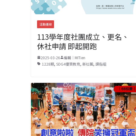
活動連線
113學年度社團成立、更名、
休社申請 即起開跑
2025-03-26
編輯｜MITien
1228期
,
SDG4優質教育
,
新社團
,
課指組