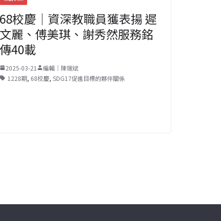
68校慶｜資深教職員獲表揚 遲
文麗、傅美琪、謝秀然服務銘
傳40載
2025-03-21
編輯｜陳瑞斌
1228期
,
68校慶
,
SDG17促進目標的夥伴關係