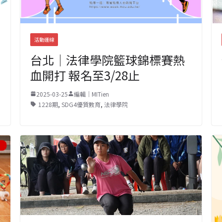
活動連線
台北｜法律學院籃球錦標賽熱
血開打 報名至3/28止
2025-03-25
編輯｜MITien
1228期
,
SDG4優質教育
,
法律學院