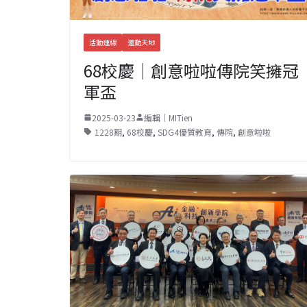
活動連線
運動天地
68校慶｜創意啦啦傳院笑擁冠
軍盃
2025-03-23
編輯｜MITien
1228期
,
68校慶
,
SDG4優質教育
,
傳院
,
創意啦啦