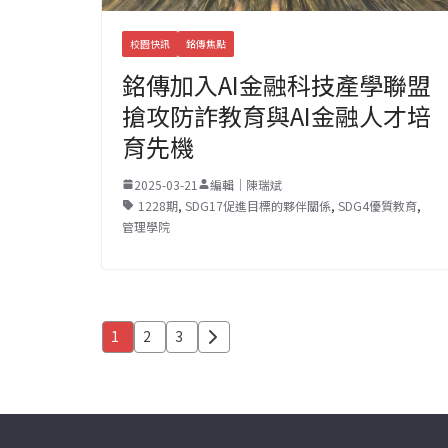
校園快訊
銘傳焦點
銘傳加入AI金融科技產學聯盟
搶攻防詐教育與AI金融人才培
育先機
2025-03-21
編輯｜陳瑞斌
1228期
,
SDG17促進目標的夥伴關係
,
SDG4優質教育
,
管理學院
文
1
2
3
章
分