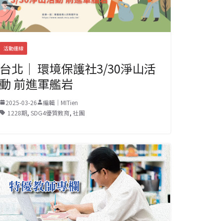
活動連線
台北｜ 環境保護社3/30淨山活
動 前進軍艦岩
2025-03-26
編輯｜MITien
1228期
,
SDG4優質教育
,
社團