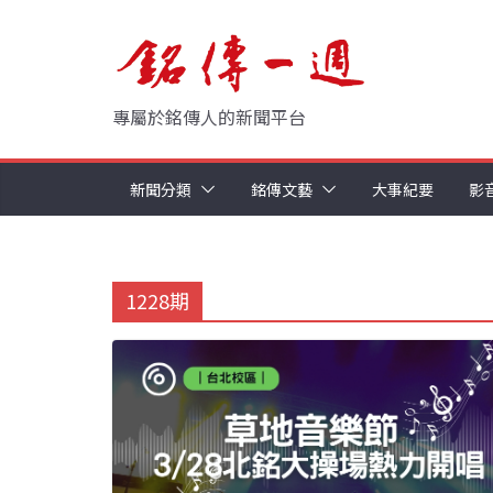
Skip
to
content
專屬於銘傳人的新聞平台
新聞分類
銘傳文藝
大事紀要
影
1228期