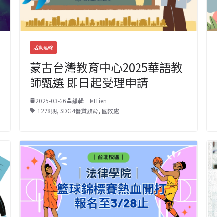
活動連線
蒙古台灣教育中心2025華語教
師甄選 即日起受理申請
2025-03-26
編輯｜MITien
1228期
,
SDG4優質教育
,
國教處