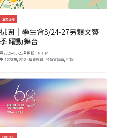
活動連線
桃園｜學生會3/24-27另類文藝
季 躍動舞台
2025-03-21
編輯｜MITien
1228期
,
SDG4優質教育
,
另類文藝季
,
桃園
校園快訊