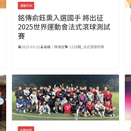
運動天地
銘傳俞鈺熏入選國手 將出征
2025世界運動會法式滾球測試
賽
2025-03-22
編輯｜陳瑞斌
1228期
,
法式滾球校隊
校園快訊