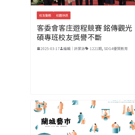
校友動態
校園快訊
客委會客庄遊程競賽 銘傳觀光
碩專班校友獎譽不斷
2025-03-17
編輯｜許棠詠
1221期
,
SDG4優質教育