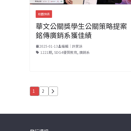
校園快訊
華文公關獎學生公關策略提案
銘傳廣銷系獲佳績
2025-01-13
編輯｜許棠詠
1221期
,
SDG4優質教育
,
廣銷系
文
1
2
章
分
頁