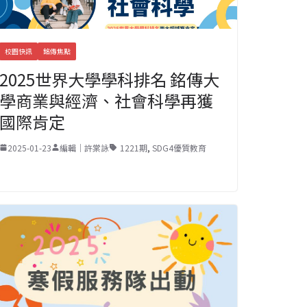
校園快訊
銘傳焦點
2025世界大學學科排名 銘傳大
學商業與經濟、社會科學再獲
國際肯定
2025-01-23
編輯｜許棠詠
1221期
,
SDG4優質教育