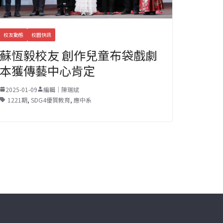
校友動態
校園快訊
蘇恆毅校友 創作兒童布袋戲劇
本獲傳藝中心肯定
2025-01-09
編輯｜陳瑞斌
1221期
,
SDG4優質教育
,
應中系