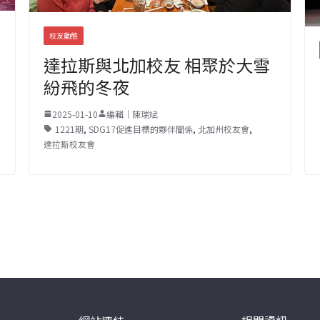
校友動態
達拉斯與北加校友 相聚於大雪
紛飛的冬夜
2025-01-10
編輯｜陳瑞斌
1221期
,
SDG17促進目標的夥伴關係
,
北加州校友會
,
達拉斯校友會