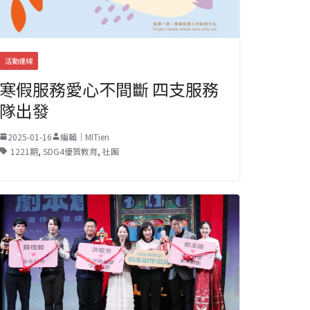
活動連線
寒假服務愛心不間斷 四支服務
隊出發
2025-01-16
編輯｜MITien
1221期
,
SDG4優質教育
,
社團