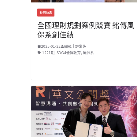
校園快訊
全國理財規劃案例競賽 銘傳風
保系創佳績
2025-01-22
編輯｜許棠詠
1221期
,
SDG4優質教育
,
風保系