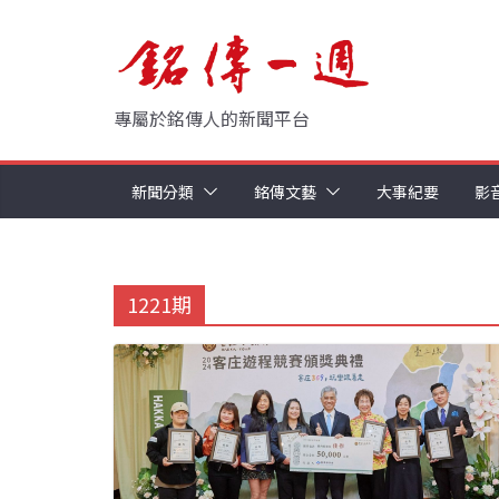
Skip
to
content
專屬於銘傳人的新聞平台
新聞分類
銘傳文藝
大事紀要
影
1221期