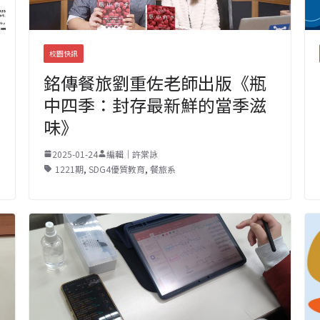
校園快訊
銘傳餐旅劉重佐老師出版《瓶
中四季：封存最新鮮的當季滋
味》
2025-01-24
編輯｜許棠詠
1221期
,
SDG4優質教育
,
餐旅系