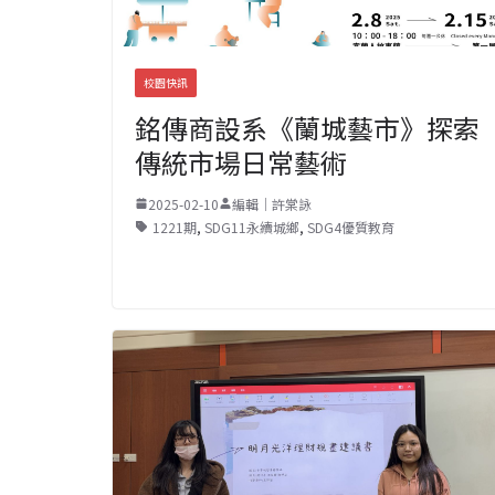
校園快訊
銘傳商設系《蘭城藝市》探索
傳統市場日常藝術
2025-02-10
編輯｜許棠詠
1221期
,
SDG11永續城鄉
,
SDG4優質教育