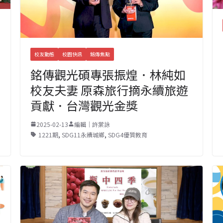
校友動態
校園快訊
銘傳焦點
銘傳觀光碩專張振煌．林純如
校友夫妻 原森旅行摘永續旅遊
貢獻．台灣觀光金獎
2025-02-13
編輯｜許棠詠
1221期
,
SDG11永續城鄉
,
SDG4優質教育