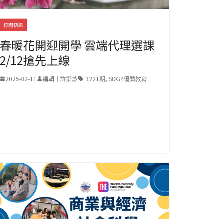
校園快訊
春暖花開迎開學 雲端代理選課
2/12搶先上線
2025-02-11
編輯｜許棠詠
1221期
,
SDG4優質教育