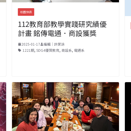
校園快訊
112教育部教學實踐研究績優
計畫 銘傳電通．商設獲獎
2025-01-17
編輯｜許棠詠
1221期
,
SDG4優質教育
,
商設系
,
電通系