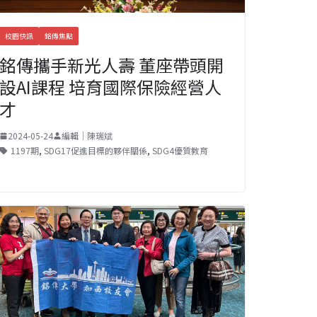
校園快訊
銘傳焦點
銘傳攜手新光人壽 董座帶頭開
設AI課程 培育國際保險經營人
才
2024-05-24
編輯｜陳瑞斌
1197期
,
SDG17促進目標的夥伴關係
,
SDG4優質教育