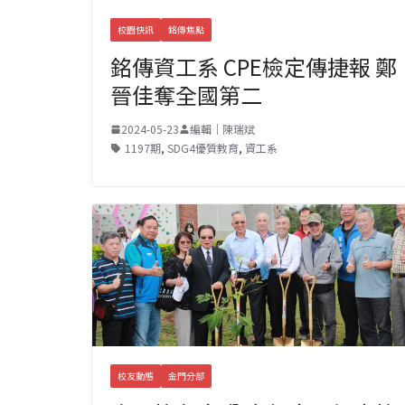
校園快訊
銘傳焦點
銘傳資工系 CPE檢定傳捷報 鄭
晉佳奪全國第二
2024-05-23
編輯｜陳瑞斌
1197期
,
SDG4優質教育
,
資工系
校友動態
金門分部