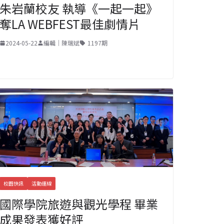
朱岩蘭校友 執導《一起一起》
奪LA WEBFEST最佳劇情片
2024-05-22
編輯｜陳瑞斌
1197期
校園快訊
活動連線
國際學院旅遊與觀光學程 畢業
成果發表獲好評