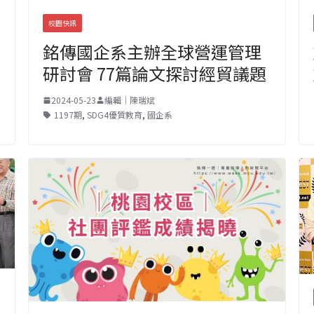
校園快訊
銘傳國企系主辦全球營運管理
研討會 77篇論文探討經貿議題
2024-05-23
編輯｜陳瑞斌
1197期
,
SDG4優質教育
,
國企系