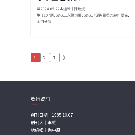
2024-05-22
編輯｜陳瑞斌
1197期
,
SDG11永續城鄉
,
SDG17促進目標的夥伴關係
,
金門分部
文
1
2
3
章
分
頁
發行資訊
創刊日期｜1985.10.07
創刊人｜李銓
總編輯｜樊中原