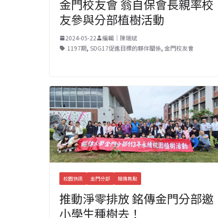
金門校友會 翁自保會長親率校
友參與分部植樹活動
2024-05-22
編輯｜陳瑞斌
1197期
,
SDG17促進目標的夥伴關係
,
金門校友會
校園快訊
金門分部
銘傳焦點
推動淨零排放 銘傳金門分部邀
小學生種樹去！