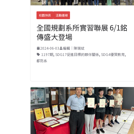
校園快訊
活動連線
全國規劃系所實習聯展 6/1銘
傳盛大登場
2024-06-03
編輯｜陳瑞斌
1197期
,
SDG17促進目標的夥伴關係
,
SDG4優質教育
,
都防系