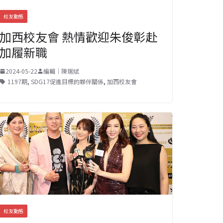
校友動態
加西校友會 熱情歡迎朱俊彰赴
加履新職
2024-05-22
編輯｜陳瑞斌
1197期
,
SDG17促進目標的夥伴關係
,
加西校友會
校友動態