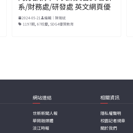
系/財務處/研發處 英文網頁優
2024-05-21
編輯｜陳瑞斌
1197期
,
67校慶
,
SDG4優質教育
網站連結
相關資訊
世新新聞人報
隱私權聲明
華岡融媒體
校園記者規章
淡江時報
關於我們