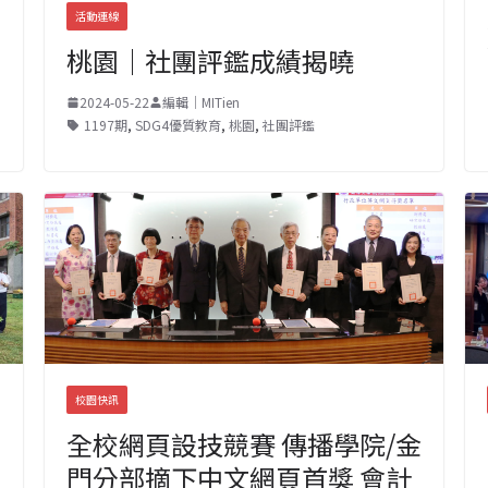
活動連線
桃園｜社團評鑑成績揭曉
2024-05-22
編輯｜MITien
1197期
,
SDG4優質教育
,
桃園
,
社團評鑑
校園快訊
全校網頁設技競賽 傳播學院/金
門分部摘下中文網頁首獎 會計