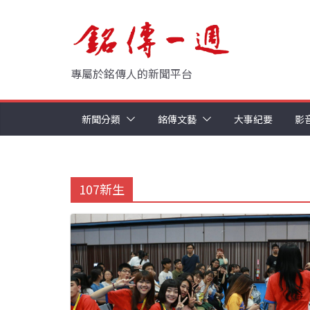
Skip
to
content
專屬於銘傳人的新聞平台
新聞分類
銘傳文藝
大事紀要
影
107新生