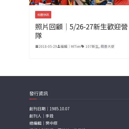
校園快訊
照片回顧｜5/26-27新生歡迎營
隊
2018-05-29
編輯｜MITien
107新生
,
親善大使
發行資訊
創刊日期｜1985.10.07
創刊人｜李銓
總編輯｜樊中原