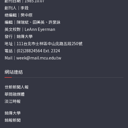
創刊日期｜1985.10.07
創刊人｜李銓
總編輯｜樊中原
編輯｜陳瑞斌、田美英、許棠詠
英文校對｜LeAnn Eyerman
發行｜銘傳大學
地址｜111台北市士林區中山北路五段250號
電話｜(02)28824564 Ext. 2324
Mail｜
week@mail.mcu.edu.tw
網站連結
世新新聞人報
華岡融媒體
淡江時報
銘傳大學
銘報新聞