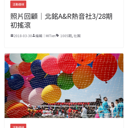
活動連線
照片回顧｜北銘A&R熱音社3/28期
初搖滾
2018-03-30
編輯｜MITien
1005期
,
社團
活動連線