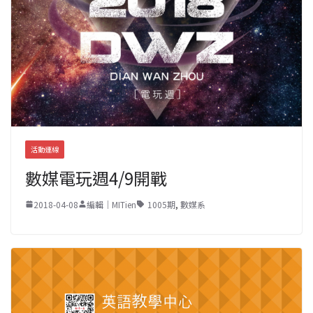
活動連線
數媒電玩週4/9開戰
2018-04-08
編輯｜MITien
1005期
,
數媒系