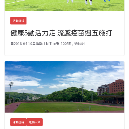
活動連線
健康5動活力走 流感疫苗週五施打
2018-04-10
編輯｜MITien
1005期
,
衛保組
活動連線
運動天地