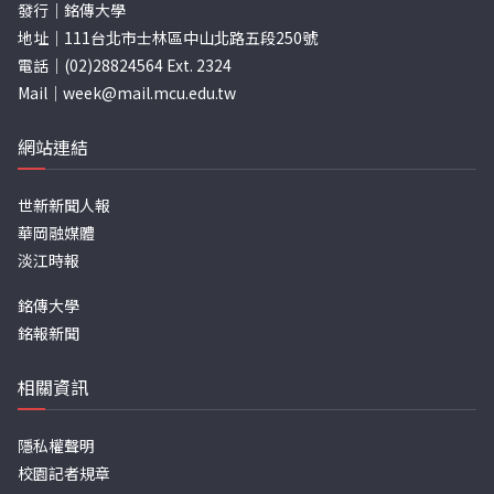
發行｜銘傳大學
地址｜111台北市士林區中山北路五段250號
電話｜(02)28824564 Ext. 2324
Mail｜
week@mail.mcu.edu.tw
網站連結
世新新聞人報
華岡融媒體
淡江時報
銘傳大學
銘報新聞
相關資訊
隱私權聲明
校園記者規章