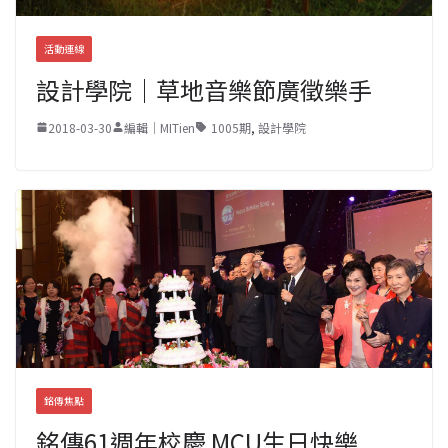
活動連線
設計學院｜草地音樂節廣徵樂手
2018-03-30
編輯｜MITien
1005期
,
設計學院
銘傳焦點
銘傳61週年校慶 MCU生日快樂