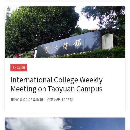
ENGLISH
International College Weekly
Meeting on Taoyuan Campus
2018-04-08
編輯｜許棠詠
1005期