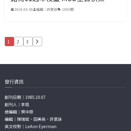
2018-03-30
編輯｜許棠詠
1005期
文
1
2
3
章
分
頁
發行資訊
創刊日期｜1985.10.07
創刊人｜李銓
總編輯｜樊中原
編輯｜陳瑞斌、田美英、許棠詠
英文校對｜LeAnn Eyerman