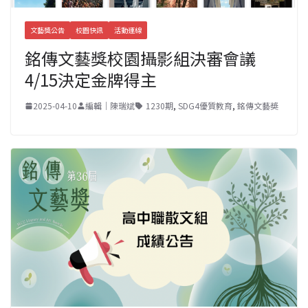
文藝獎公告
校園快訊
活動連線
銘傳文藝獎校園攝影組決審會議
4/15決定金牌得主
2025-04-10
編輯｜陳瑞斌
1230期
,
SDG4優質教育
,
銘傳文藝奬