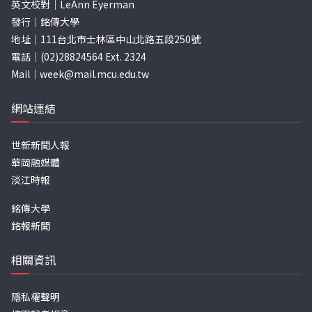
英文校對｜LeAnn Eyerman
發行｜銘傳大學
地址｜111台北市士林區中山北路五段250號
電話｜(02)28824564 Ext. 2324
Mail｜
week@mail.mcu.edu.tw
網站連結
世新新聞人報
華岡融媒體
淡江時報
銘傳大學
銘報新聞
相關資訊
隱私權聲明