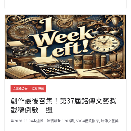
文藝獎公告
活動連線
創作最後召集！第37屆銘傳文藝獎
截稿倒數一週
2026-03-04
編輯｜陳瑞斌
1263期
,
SDG4優質教育
,
銘傳文藝奬