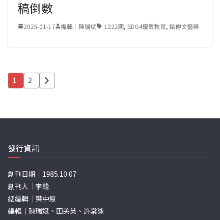
稿倒數
2025-01-17
編輯｜陳瑞斌
1222期
,
SDG4優質教育
,
銘傳文藝奬
文
1
2
章
分
頁
發行資訊
創刊日期｜1985.10.07
創刊人｜李銓
總編輯｜樊中原
編輯｜陳瑞斌、田美英、許棠詠