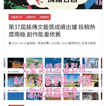
文藝獎公告
校園快訊
活動連線
第37屆銘傳文藝獎成績出爐 投稿熱
度兩極 創作能量依舊
2026-04-20
編輯｜陳瑞斌
1268期
,
SDG4優質教育
,
銘傳文藝奬