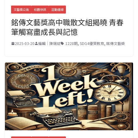
文藝獎公告
校園快訊
活動連線
銘傳文藝獎高中職散文組揭曉 青春
筆觸寫盡成長與記憶
2025-03-20
編輯｜陳瑞斌
1228期
,
SDG4優質教育
,
銘傳文藝奬