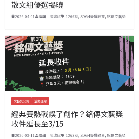
散文組優選揭曉
2026-04-01
編輯｜陳瑞斌
1266期
,
SDG4優質教育
,
銘傳文藝奬
文藝獎公告
活動連線
經典賽熱戰誤了創作？銘傳文藝獎
收件延長至3/15
2026-03-11
編輯｜陳瑞斌
1263期
,
SDG4優質教育
,
銘傳文藝奬