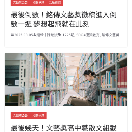
文藝獎公告
校園快訊
活動連線
最後倒數！銘傳文藝獎徵稿進入倒
數一週 夢想起飛就在此刻
2025-03-05
編輯｜陳瑞斌
1225期
,
SDG4優質教育
,
銘傳文藝奬
文藝獎公告
校園快訊
最後幾天！文藝獎高中職散文組截