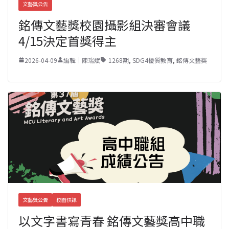
文藝獎公告
銘傳文藝獎校園攝影組決審會議
4/15決定首獎得主
2026-04-09
編輯｜陳瑞斌
1268期
,
SDG4優質教育
,
銘傳文藝奬
文藝獎公告
校園快訊
以文字書寫青春 銘傳文藝獎高中職