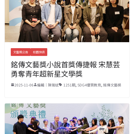
文藝獎公告
校園快訊
銘傳文藝獎小說首獎傳捷報 宋慧芸
勇奪青年超新星文學獎
2025-11-06
編輯｜陳瑞斌
1251期
,
SDG4優質教育
,
銘傳文藝奬