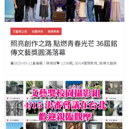
文藝獎公告
校園快訊
銘傳焦點
照亮創作之路 點燃青春光芒 36屆銘
傳文藝獎圓滿落幕
2025-05-12
編輯｜陳瑞斌
1236期
,
SDG4優質教育
,
銘傳文藝奬