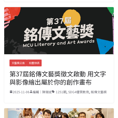
文藝獎公告
校園快訊
第37屆銘傳文藝獎徵文啟動 用文字
與影像繪出屬於你的創作畫布
2025-11-06
編輯｜陳瑞斌
1251期
,
SDG4優質教育
,
銘傳文藝奬