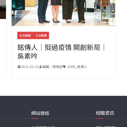
校友動態
生活專欄
銘傳人｜挺過疫情 開創新局｜
吳素吟
2021-02-22
編輯｜陳瑞斌
1089
,
銘傳人
網站連結
相關資訊