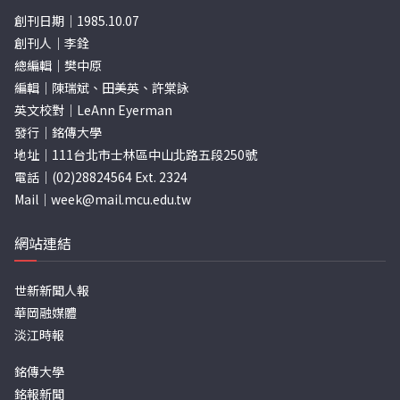
創刊日期｜1985.10.07
創刊人｜李銓
總編輯｜樊中原
編輯｜陳瑞斌、田美英、許棠詠
英文校對｜LeAnn Eyerman
發行｜銘傳大學
地址｜111台北市士林區中山北路五段250號
電話｜(02)28824564 Ext. 2324
Mail｜
week@mail.mcu.edu.tw
網站連結
世新新聞人報
華岡融媒體
淡江時報
銘傳大學
銘報新聞