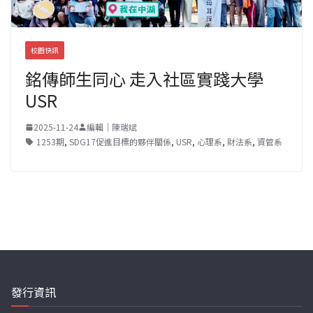
校園快訊
銘傳師生同心 走入社區實踐大學
USR
2025-11-24
編輯｜陳瑞斌
1253期
,
SDG17促進目標的夥伴關係
,
USR
,
心理系
,
財法系
,
資管系
發行資訊