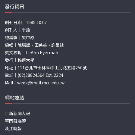
發行資訊
創刊日期｜1985.10.07
創刊人｜李銓
總編輯｜樊中原
編輯｜陳瑞斌、田美英、許棠詠
英文校對｜LeAnn Eyerman
發行｜銘傳大學
地址｜111台北市士林區中山北路五段250號
電話｜(02)28824564 Ext. 2324
Mail｜
week@mail.mcu.edu.tw
網站連結
世新新聞人報
華岡融媒體
淡江時報