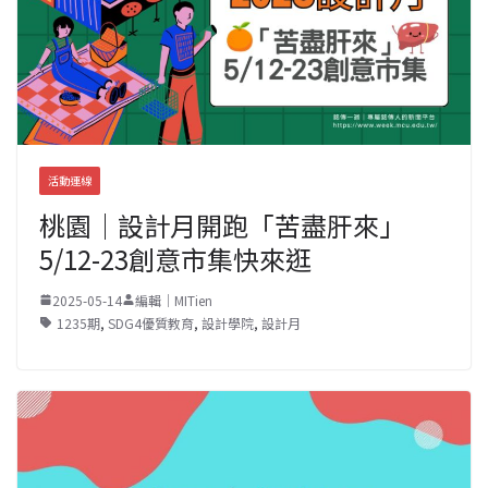
活動連線
桃園｜設計月開跑「苦盡肝來」
5/12-23創意市集快來逛
2025-05-14
編輯｜MITien
1235期
,
SDG4優質教育
,
設計學院
,
設計月