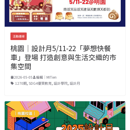
活動連線
桃園｜設計月5/11-22「夢想快餐
車」登場 打造創意與生活交織的市
集空間
2026-05-05
編輯｜MITien
1270期
,
SDG4優質教育
,
設計學院
,
設計月