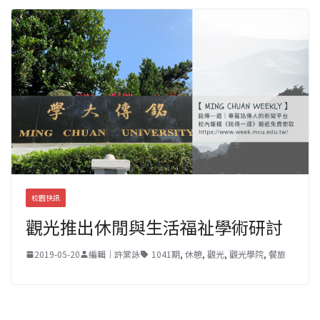
校園快訊
觀光推出休閒與生活福祉學術研討
2019-05-20
編輯｜許棠詠
1041期
,
休憩
,
觀光
,
觀光學院
,
餐旅