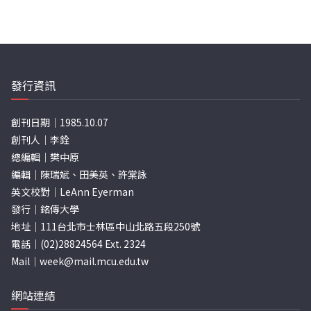
發行資訊
創刊日期｜1985.10.07
創刊人｜李銓
總編輯｜樊中原
編輯｜陳瑞斌、田美英、許棠詠
英文校對｜LeAnn Eyerman
發行｜銘傳大學
地址｜111台北市士林區中山北路五段250號
電話｜(02)28824564 Ext. 2324
Mail｜
week@mail.mcu.edu.tw
網站連結