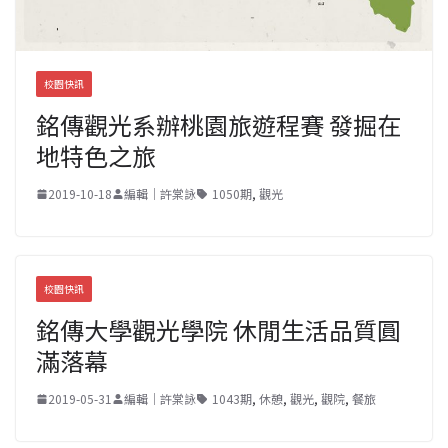
校園快訊
銘傳觀光系辦桃園旅遊程賽 發掘在
地特色之旅
2019-10-18
編輯｜許棠詠
1050期
,
觀光
校園快訊
銘傳大學觀光學院 休閒生活品質圓
滿落幕
2019-05-31
編輯｜許棠詠
1043期
,
休憩
,
觀光
,
觀院
,
餐旅