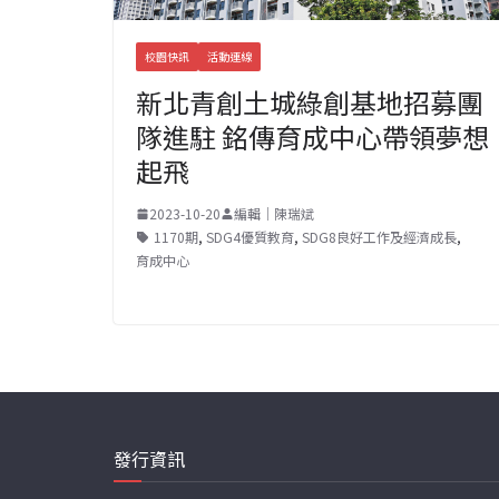
校園快訊
活動連線
新北青創土城綠創基地招募團
隊進駐 銘傳育成中心帶領夢想
起飛
2023-10-20
編輯｜陳瑞斌
1170期
,
SDG4優質教育
,
SDG8良好工作及經濟成長
,
育成中心
發行資訊