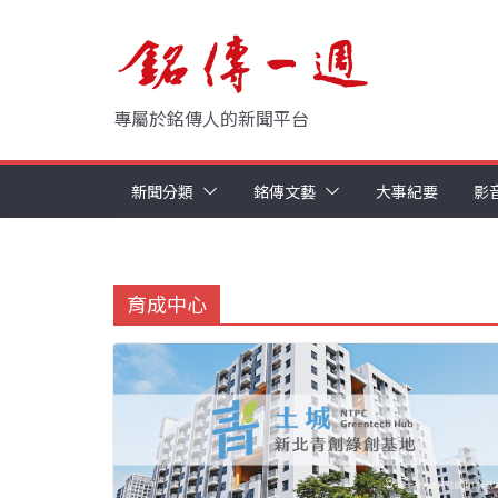
Skip
to
content
專屬於銘傳人的新聞平台
新聞分類
銘傳文藝
大事紀要
影
育成中心