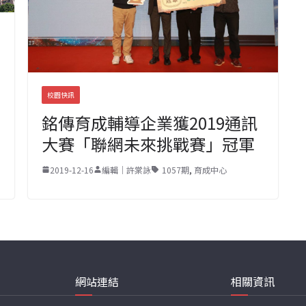
校園快訊
銘傳育成輔導企業獲2019通訊
大賽「聯網未來挑戰賽」冠軍
2019-12-16
編輯｜許棠詠
1057期
,
育成中心
網站連結
相關資訊