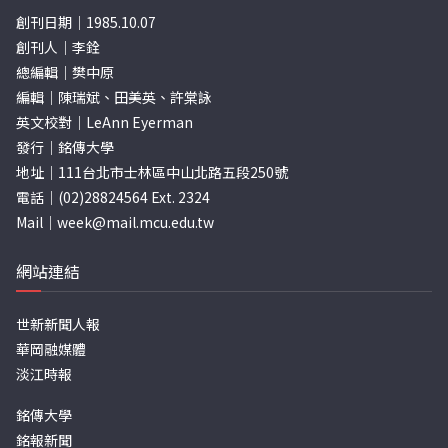
創刊日期｜1985.10.07
創刊人｜李銓
總編輯｜樊中原
編輯｜陳瑞斌、田美英、許棠詠
英文校對｜LeAnn Eyerman
發行｜銘傳大學
地址｜111台北市士林區中山北路五段250號
電話｜(02)28824564 Ext. 2324
Mail｜
week@mail.mcu.edu.tw
網站連結
世新新聞人報
華岡融媒體
淡江時報
銘傳大學
銘報新聞